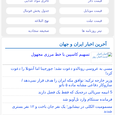
قیمت دلار
کالری مواد غذایی
قیمت موبایل
جدول پخش فوتبال
قیمت تبلت
نهج البلاغه
تیتر روزنامه ها
صحیفه سجادیه
آخرین اخبار ایران و جهان
تسهیم کاسپین با خط مرزی مجهول
مسی به عروسی رونالدو دعوت نشد؛ جورجینا اما آنتونلا را دعوت
کرد!
وزیر خارجه ترکیه: توافق مکه ایران را هدف قرار نمی‌دهد /
سازوکار دفاعی مشابه ماده ۵ ناتو
5 انیمه سریالی درجه‌یک که فقط یک فصل دارند
فرمانده سنتکام وارد تل‌آویو شد
مسمومیت الکلی در نیشابور؛ یک نفر جان باخت و ۱۲ نفر بستری
شدند