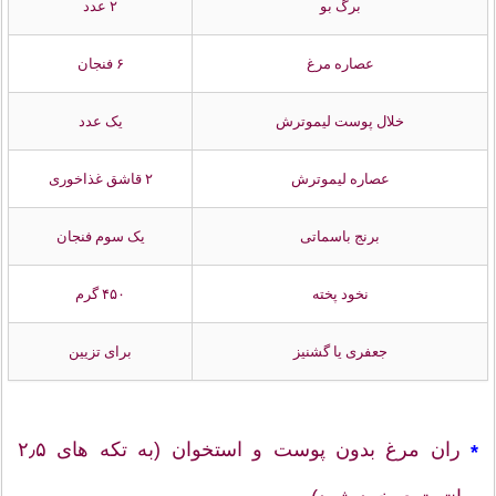
برگ بو
۲ عدد
عصاره مرغ
۶ فنجان
خلال پوست لیموترش
یک عدد
عصاره لیموترش
۲ قاشق غذاخوری
برنج باسماتی
یک سوم فنجان
نخود پخته
۴۵۰ گرم
جعفری یا گشنیز
برای تزیین
ران مرغ بدون پوست و استخوان (به تکه های ۲٫۵
*