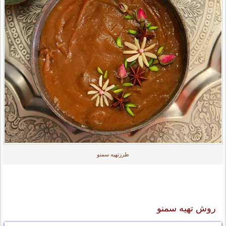
طرزتهیه سمنو
روش تهیه سمنو