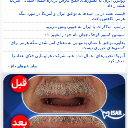
رویترز: ایران به کشورهای خلیج فارس درباره حمله احتمالی آمریکا
هشدار داد
قیمت نفت در پی امیدها به توافق ایران و آمریکا در مورد تنگه
هرمز، کاهش یافت
ترامپ: مذاکرات با ایران به خوبی پیش می‌رود
سومین کشور کوچک جهان نام خود را تغییر داد
بقایی: توافق با عمان به‌تنهایی به معنای امن شدن تنگه هرمز برای
کشتی‌های عبوری نیست
آمریکا تحریم‌های اعمال‌شده علیه شرکت هواپیمایی فلای بغداد را
حذف کرد
سایر خبرهای داغ »