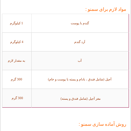
مواد لازم برای سمنو :
گندم با پوست
1 کیلوگرم
آرد گندم
4 کیلوگرم
آب
به مقدار لازم
آجیل (شامل فندق ، بادام و پسته با پوست و خام)
300 گرم
300 گرم
مغز آجیل (شامل فندق و پسته)
روش آماده سازی سمنو :