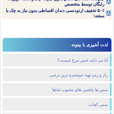
رایگان توسط متخصص
۵۰٪ تخفیف ارتودنسی دندان اقساطی بدون نیاز به چک یا
سفته!
لذت آشپزی با بیتوته
آیا می دانید خمیر مرغ چیست؟
راز و رمز تهیه خوشمزه ترین ترشی
سس ها چاشنی های محبوب غذاها
سس کچاپ