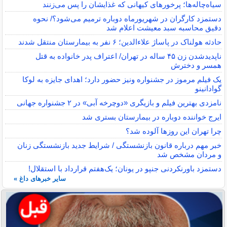
سیاه‌چاله‌ها؛ پرخورهای کیهانی که غذایشان را پس می‌زنند
دستمزد کارگران در شهریورماه دوباره ترمیم می‌شود؟/ نحوه
دقیق محاسبه سبد معیشت اعلام شد
حادثه هولناک در پاساژ علاءالدین؛ ۶ نفر به بیمارستان منتقل شدند
ناپدیدشدن زن ۴۵ ساله در تهران/ اعتراف پدر خانواده به قتل
همسر و دخترش
یک فیلم مرموز در جشنواره ونیز حضور دارد؛ اهدای جایزه به لوکا
گوادانینو
نامزدی بهترین فیلم و بازیگری «دوچرخه آبی» در ۲ جشنواره جهانی
ایرج خواننده دوباره در بیمارستان بستری شد
چرا تهران این روزها آلوده شد؟
خبر مهم درباره قانون بازنشستگی / شرایط جدید بازنشستگی زنان
و مردان مشخص شد
دستمزد باورنکردنی جنپو در یونان؛ یک‌هفتم قرارداد با استقلال!
سایر خبرهای داغ »