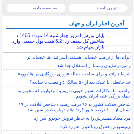
تیتر روزنامه ها
صحیفه سجادیه
آخرین اخبار ایران و جهان
پایان بورس امروز چهارشنبه 14 مرداد 1405 /
شاخص کل سقف زد؛ 6.2 همت پول حقیقی وارد
بازار سهام شد
ایرانی‌ها از ترامپ عصبانی هستند، اسرائیلی‌ها عصبانی‌تر
رامین رضاییان رسما از استقلال جدا شد
شرط تارانتینو برای ساخت دنباله «روزی روزگاری در هالیوود»
خداحافظی با عینک بعد از ۵۰ سالگی؛ واقعیت یا شایعه؟
ترامپ: ما مذاکرات بسیار خوبی داریم و امیدواریم که مجبور به
حمله بزرگی علیه ایران نشویم
شاخص فلاکت کشور به ۹۶ درصد رسید / شاخص فلاکت در ۱۹
استان از ۱۰۰ درصد عبور کرد؛ ایلام دوباره صدرنشین شد
مرد معتاد همسرش را به خاطر فروش خودرو آتش زد
وینیسیوس حقوق رونالدو را هم رد کرد!