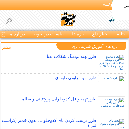
بـیتوتــه
د◀تا 50% تخفیف
منو
خانه
اخبار داغ
تازه ها
تبلیغات در بیتوته
درباره ما
ت
تازه های آموزش شیرینی پزی
بیشتر »
طرز تهیه پودینگ شکلات نعنا
طرز تهیه براونی تابه ای
طرز تهیه وافل کدوحلوایی پروتئینی و سالم
طرز درست کردن پای کدوحلوایی بدون خمیر (کراست
لس)