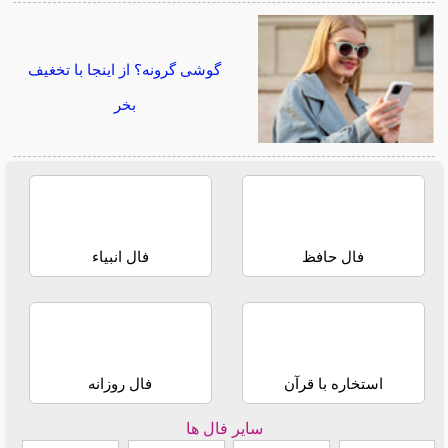
گوشی گرونه؟ از اینجا با تخغیف
بخر
فال حافظ
فال انبیاء
استخاره با قرآن
فال روزانه
سایر فال ها