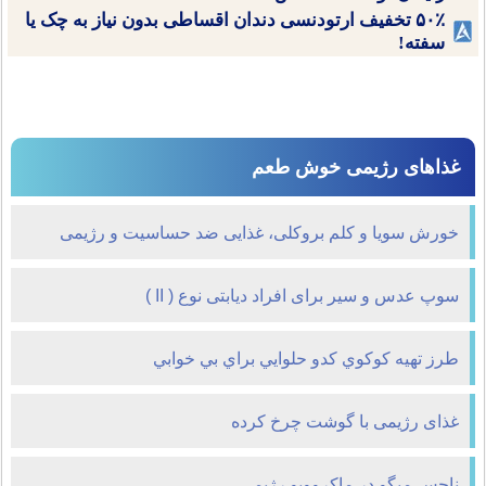
۵۰٪ تخفیف ارتودنسی دندان اقساطی بدون نیاز به چک یا
سفته!
غذاهای رژیمی خوش طعم
خورش سویا و کلم بروکلی، غذایی ضد حساسیت و رژیمی
سوپ عدس و سیر برای افراد دیابتی نوع ( II )
طرز تهيه كوكوي كدو حلوايي براي بي خوابي
غذای رژیمی با گوشت چرخ کرده
ناچس میگو در ماکروویو رژیمی