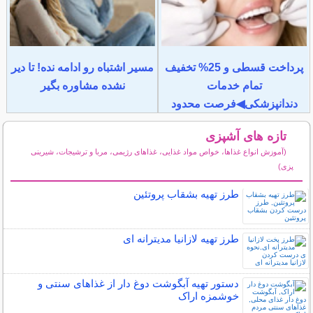
پرداخت قسطی و 25% تخفیف
مسیر اشتباه رو ادامه نده! تا دیر
تمام خدمات
نشده مشاوره بگیر
دندانپزشکی◀فرصت محدود
تازه های آشپزی
(آموزش انواع غذاها، خواص مواد غذایی، غذاهای رژیمی، مربا و ترشیجات، شیرینی
پزی)
سایر مطالب آشپزی
طرز تهیه بشقاب پروتئین
طرز تهیه لازانیا مدیترانه ای
دستور تهیه آبگوشت دوغ دار از غذاهای سنتی و
خوشمزه اراک