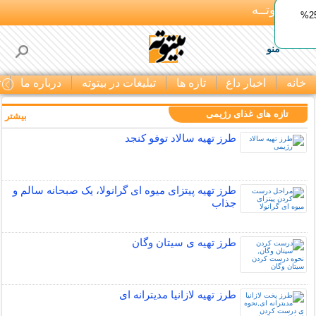
بـیتوتــه
ایمپلنت اقساطی با ضمانت مادام‌العمر+ 25%
منو
خانه
اخبار داغ
تازه ها
تبلیغات در بیتوته
درباره ما
ت
تازه های غذای رژیمی
بیشتر »
طرز تهیه سالاد توفو کنجد
طرز تهیه پیتزای میوه ای گرانولا، یک صبحانه سالم و
جذاب
طرز تهیه ی سیتان وگان
طرز تهیه لازانیا مدیترانه ای