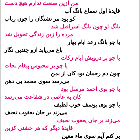
من ازین صنعت ندارم هیچ دست
فایدهٔ اول سماع بانگ آب
کو بود مر تشنگان را چون رباب
بانگ او چون بانگ اسرافیل شد
مرده را زین زندگی تحویل شد
یا چو بانگ رعد ایام بهار
باغ می‌یابد ازو چندین نگار
یا چو بر درویش ایام زکات
یا چو بر محبوس پیغام نجات
چون دم رحمان بود کان از یمن
می‌رسد سوی محمد بی دهن
یا چو بوی احمد مرسل بود
کان به عاصی در شفاعت می‌رسد
یا چو بوی یوسف خوب لطیف
می‌زند بر جان یعقوب نحیف
می‌زند بر جان یعقوب نحیف
فایدهٔ دیگر که هر خشتی کزین
بر کنم آیم سوی ماء معین