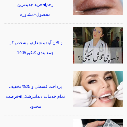
زخم◀خرید جدیدترین
محصول+مشاوره
از الان آینده شغلیتو مشخص کن!
جمع بندی کنکور1405
پرداخت قسطی و 25% تخفیف
تمام خدمات دندانپزشکی◀فرصت
محدود