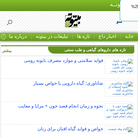
بـیتوتــه
ایمپلنت اقساطی با ضمانت مادام‌العمر+ 25%
منو
خانه
اخبار داغ
تازه ها
تبلیغات در بیتوته
درباره ما
ت
تازه های داروهای گیاهی و طب سنتی
بیشتر »
فواید سلامتی و موارد مصرف بابونه رومی
شاتاوری؛ گیاه دارویی با خواص بسیار
نحوه و زمان انجام فصد خون + مزایا و معایب
خواص و فواید گیاه افنان برای زنان