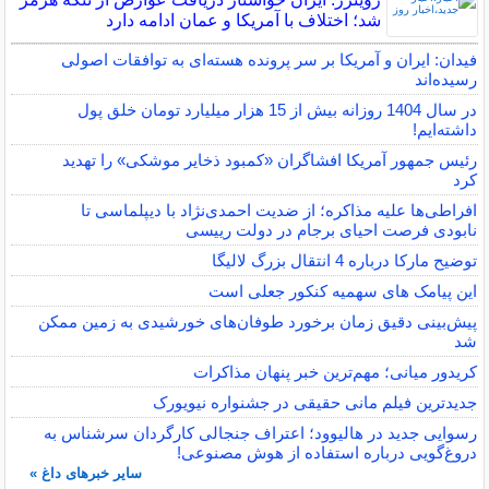
شد؛ اختلاف با آمریکا و عمان ادامه دارد
فیدان: ایران و آمریکا بر سر پرونده هسته‌ای به توافقات اصولی
رسیده‌اند
در سال 1404 روزانه بیش از 15 هزار میلیارد تومان خلق پول
داشته‌ایم!
رئیس جمهور آمریکا افشاگران «کمبود ذخایر موشکی» را تهدید
کرد
افراطی‌ها علیه مذاکره؛ از ضدیت احمدی‌نژاد با دیپلماسی تا
نابودی فرصت احیای برجام در دولت رییسی
توضیح مارکا درباره 4 انتقال بزرگ لالیگا
این پیامک های سهمیه کنکور جعلی است
پیش‌بینی دقیق زمان برخورد طوفان‌های خورشیدی به زمین ممکن
شد
کریدور میانی؛ مهم‌ترین خبر پنهان مذاکرات
جدیدترین فیلم مانی حقیقی در جشنواره نیویورک
رسوایی جدید در هالیوود؛ اعتراف جنجالی کارگردان سرشناس به
دروغ‌گویی درباره استفاده از هوش مصنوعی!
سایر خبرهای داغ »