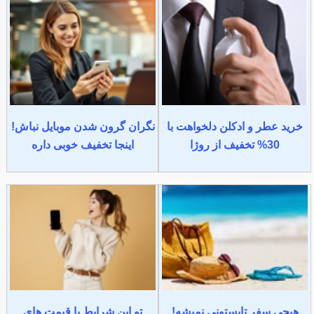
خرید عطر و ادکلن دلخواهت با
نگران گرون شدن موبایل نباش!
30% تخفیف از روژا
اینجا تخفیف خوبی داره
هیچی سفر تابستونی نمیشه!
تو این شرایط با قیمت های