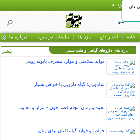
بـیتوتــه
ی های
منو
خانه
اخبار داغ
تازه ها
تبلیغات در بیتوته
درباره ما
ت
تازه های داروهای گیاهی و طب سنتی
بیشتر »
فواید سلامتی و موارد مصرف بابونه رومی
شاتاوری؛ گیاه دارویی با خواص بسیار
نحوه و زمان انجام فصد خون + مزایا و معایب
خواص و فواید گیاه افنان برای زنان