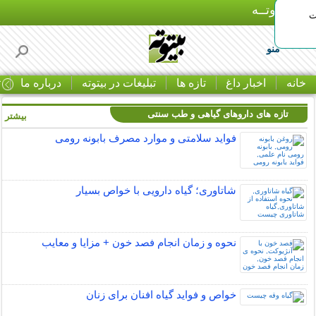
بـیتوتــه
ات
منو
خانه
اخبار داغ
تازه ها
تبلیغات در بیتوته
درباره ما
ت
تازه های داروهای گیاهی و طب سنتی
بیشتر »
فواید سلامتی و موارد مصرف بابونه رومی
شاتاوری؛ گیاه دارویی با خواص بسیار
نحوه و زمان انجام فصد خون + مزایا و معایب
خواص و فواید گیاه افنان برای زنان