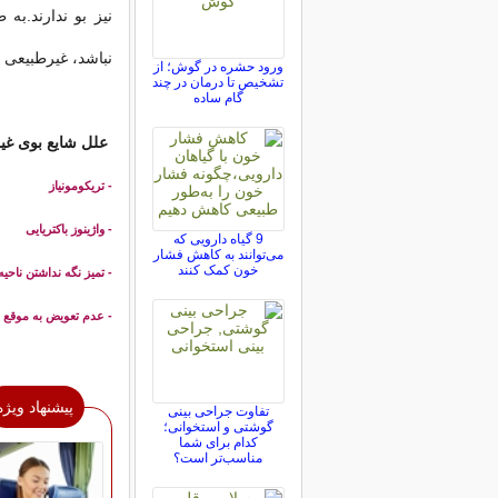
نیز بو ندارند.به
نباشد، غیرطبیعی 
ورود حشره در گوش؛ از
تشخیص تا درمان در چند
گام ساده
علل شایع بوی غیر
- تریکومونیاز
- واژینوز باکتریایی
9 گیاه دارویی که
می‌توانند به کاهش فشار
خون کمک کنند
- تمیز نگه نداشتن ناحیه
- عدم تعویض به موقع 
پیشنهاد ویژه
تفاوت جراحی بینی
گوشتی و استخوانی؛
کدام برای شما
مناسب‌تر است؟