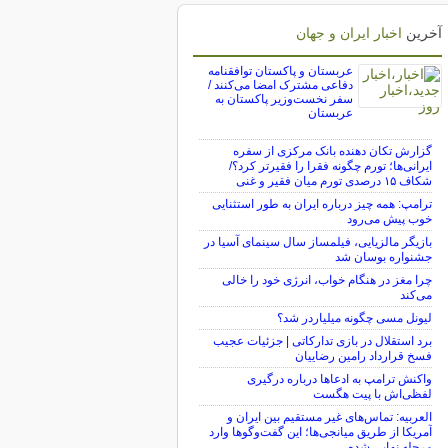
آخرین
اخبار ایران و جهان
عربستان و پاکستان توافقنامه
دفاعی مشترک امضا می‌کنند /
سفر نخست‌وزیر پاکستان به
عربستان
گزارش تکان‌ دهنده بانک مرکزی از سفره
ایرانی‌ها؛ تورم چگونه فقرا را فقیرتر کرد؟/
شکاف ۱۵ درصدی تورم میان فقیر و غنی
ترامپ: همه چیز درباره ایران به طور استثنایی
خوب پیش می‌رود
بازیگر مالزیایی، فیلمساز سال سینمای آسیا در
جشنواره بوسان شد
چرا مغز در هنگام خواب، انرژی خود را خالی
می‌کند
لیونل مسی چگونه میلیاردر شد؟
برد استقلال در بازی تدارکاتی | جزئیات عجیب
فسخ قرارداد رامین رضاییان
واکنش ترامپ به ادعاها درباره درگیری
لفظی‌اش با پیت هگست
العربیه: تماس‌های غیر مستقیم بین ایران و
آمریکا از طریق میانجی‌ها؛ این گفت‌و‌گو‌ها وارد
مرحله نهایی شده