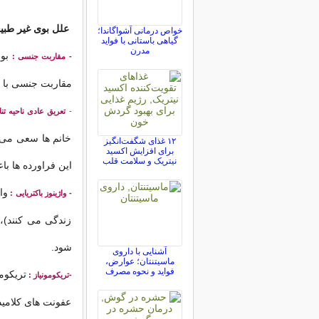
علل بوی غیر طبی
خواص درمانی آشواگاندا؛
گیاهی باستانی با فواید
مدرن
بو
- مقاربت جنسی :
مقاربت جنسی با 
-
تعریق عادی ناحیه تن
خانم ها سعی می کن
۱۲ غذای شگفت‌انگیز
برای افزایش اکسید
نیتریک و سلامت قلب
این فراورده ها ب
وا
- واژینوز باکتریایی :
زندگی می کنند)،
شود.
آشنایی با داروی
ماسیتنتان؛ عوارض،
فواید و نحوه مصرف
تریکوم
-تریکومونیاز :
عفونت های کلامید