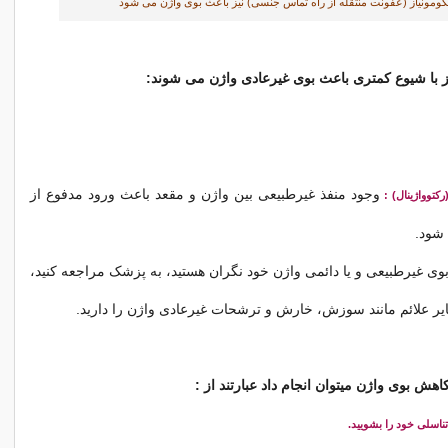
کومونیاز (عفونت منتقله از راه تماس جنسی) نیز باعث بوی واژن می شود
یز با شیوع کمتری باعث بوی غیرعادی واژن می شوند:
وجود منفذ غیرطبیعی بین واژن و مقعد باعث ورود مدفوع از
کتوواژینال) :
 شود.
بوی غیرطبیعی و یا دائمی واژن خود نگران هستید، به پزشک مراجعه کنید،
 علائم مانند سوزش، خارش و ترشحات غیرعادی واژن را دارید.
اهش بوی واژن میتوان انجام داد عبارتند از :
ناسلی خود را بشویید.