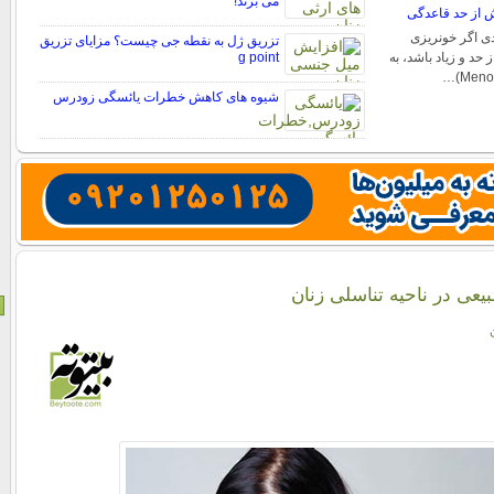
می برند!
دی اگر خونریزی
تزریق ژل به نقطه جی چیست؟ مزایای تزریق
حد و زیاد باشد، به
g point
شیوه های کاهش خطرات یائسگی زودرس
عی در ناحیه تناسلی زنان