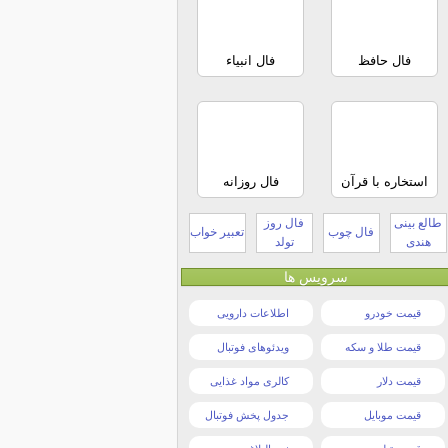
فال حافظ
فال انبیاء
استخاره با قرآن
فال روزانه
طالع بینی
فال روز
فال چوب
تعبیر خواب
هندی
تولد
سرویس ها
قیمت خودرو
اطلاعات دارویی
قیمت طلا و سکه
ویدئوهای فوتبال
قیمت دلار
کالری مواد غذایی
قیمت موبایل
جدول پخش فوتبال