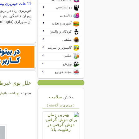
11 علت خونریزی بیش از حد قاعدگی
روانشناسی
خونریزی زیاد در پریو
زناشویی
دوران قاعدگی بیش از 
آن منوراژی (Menorrhagia)…
آشپزی و تغذیه
کودکان و والدین
مذهبی
کامپیوتر و اینترنت
علمی
ورزش
مجله خودرو
علل بوی غیرطبی
بهداشت بانوان
مجموعه:
بخش
سلامت
( مروری بر گذشته )