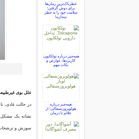
خطرناک‌ترین زمان‌ها
برای دوش گرفتن؛
سلامت خود را به خطر
نیندازید!
همه‌چیز درباره تولکاپون:
کاربردها، عوارض و
نکات مهم
علل بوی غیرطبیعی
در حالت عادی، ناح
همه‌چیز درباره
هولوپروزنسفالی؛ از
علائم تا درمان
نشانه یک مشکل با
سوزش و ترشحات 