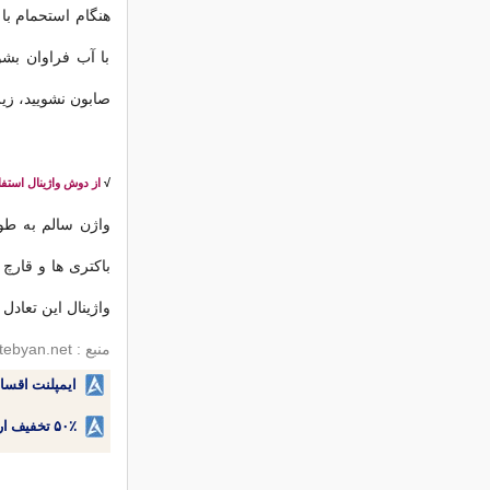
هنگام استحمام ب
با آب فراوان بشو
صابون نشویید، زی
√
از دوش واژینال استفاد
واژن سالم به طور
باکتری ها و قارچ 
واژینال این تعادل
منبع : tebyan.net
ایمپلنت اقسا
۵۰٪ تخفیف ارتودنسی دندان اقساطی بدون نیاز به چک یا سفته!