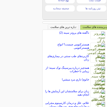
قیمت تبلت
نهج البلاغه
تیتر روزنامه ها
صحیفه سجادیه
پـربیننده های سلامت
تـازه ترین های سلامت
ناگفته ‌های پروتز سینه (2)
هیسترکتومی چیست؟ انواع
هیسترکتومی
كاربردهای طب سنتی در بیماری‌های
زنان
همه‌چیز درباره پیرسینگ نوک سینه؛ از
زیبایی تا خطرات
خانوم! ‌داري مرد ميشي!
زنان برای سلامتشان این آزمایش ها را
انجام دهید
علائم، علل و درمان کارسینوم مجرایی
درجا یا مرحله صفر سرطان پستان