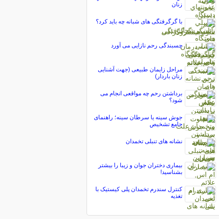
زنان
با گرگرفتگی‌ های شبانه چه باید کرد؟
چسبندگی رحم نازایی می آورد
مراحل زایمان طبیعی (جهت آشنایی
زنان باردار)
برداشتن رحم چه مواقعی انجام می
شود؟
جوش سینه یا سرطان سینه؛ راهنمای
جامع تشخیص
نشانه های تنبلی تخمدان
بیماری دختران جوان و زیبا را بیشتر
بشناسید!
کنترل سندرم تخمدان پلی کیستیک با
تغذیه