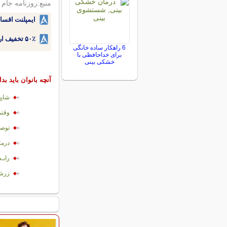
منبع:روزنامه جام
ایمپلنت اقسا
۵۰٪ تخفیف ارتودنسی دندان اقساطی بدون نیاز به چک یا سفته!
6 راهکار ساده خانگی
برای خداحافظی با
خشکی بینی
آنچه بانوان باید بدا
شایع
وقت
توصی
درما
رابـ
زرشک