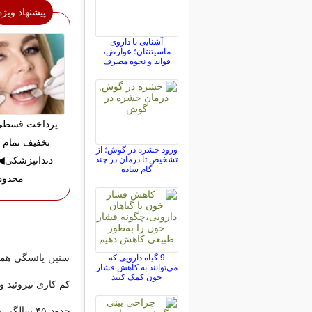
پیشنهاد ویژه
آشنایی با داروی
ماسیتنتان؛ عوارض،
فواید و نحوه مصرف
تخفیف تمام 
ورود حشره در گوش؛ از
تشخیص تا درمان در چند
دندانپزشکی
گام ساده
محدود
سنین یائسگی همچن
9 گیاه دارویی که
می‌توانند به کاهش فشار
خون کمک کنند
کم کاری تیروئید 