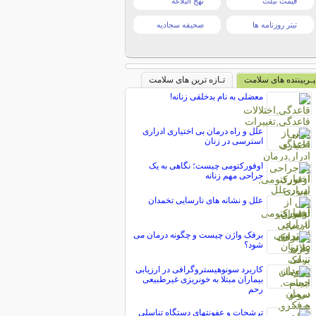
قیمت تبلت
نهج البلاغه
تیتر روزنامه ها
صحیفه سجادیه
پـربیننده های سلامت
تـازه ترین های سلامت
معضلی به نام بدخلقی زنانه!
علل و راه درمان بی اختیاری ادراری
استرسی در زنان
اوفورکتومی چیست؛ نگاهی به یک
جراحی مهم زنانه
علل و نشانه های نارسایی تخمدان
برفک واژن چیست و چگونه درمان می
شود؟
کاربرد سونوهیستروگرافی در ارزیابی
بیماران مبتلا به خونریزی غیرطبیعی
رحم
ترشحات و عفونتهاي دستگاه تناسلي