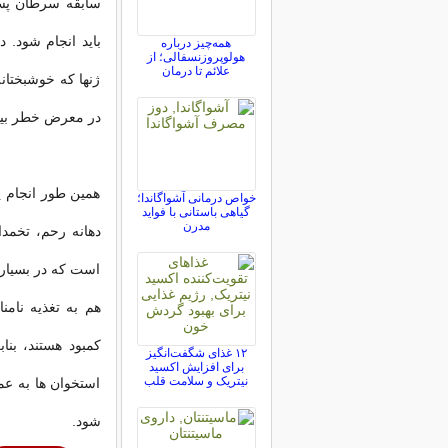
سابقه سرطان پستا
باید انجام شود. 
همه‌چیز درباره
هولوپروزنسفالی؛ از
علائم تا درمان
ژنها که خوشبختانه
در معرض خطر بیش
همین طور انجام 
خواص درمانی آشواگاندا؛
گیاهی باستانی با فواید
مدرن
دهانه رحم، تخمد
است که در بسیاری
هم به تغذیه نامن
۱۲ غذای شگفت‌انگیز
برای افزایش اکسید
نیتریک و سلامت قلب
استخوان ها به ع
شود.