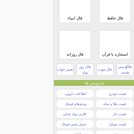
فال حافظ
فال انبیاء
استخاره با قرآن
فال روزانه
طالع بینی
فال روز
فال چوب
تعبیر خواب
هندی
تولد
سرویس ها
قیمت خودرو
اطلاعات دارویی
قیمت طلا و سکه
ویدئوهای فوتبال
قیمت دلار
کالری مواد غذایی
قیمت موبایل
جدول پخش فوتبال