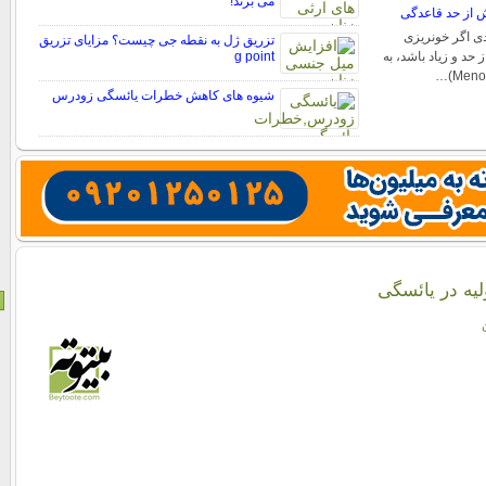
می برند!
دی اگر خونریزی
تزریق ژل به نقطه جی چیست؟ مزایای تزریق
حد و زیاد باشد، به
g point
شیوه های کاهش خطرات یائسگی زودرس
لیه در یائسگی