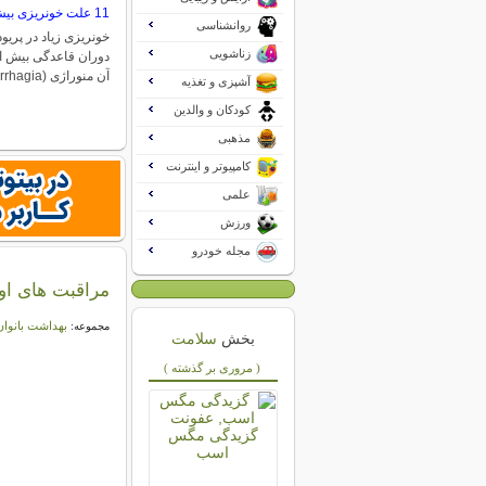
11 علت خونریزی بیش از حد قاعدگی
روانشناسی
خونریزی زیاد در پریو
زناشویی
دوران قاعدگی بیش از 
آن منوراژی (Menorrhagia)…
آشپزی و تغذیه
کودکان و والدین
مذهبی
کامپیوتر و اینترنت
علمی
ورزش
مجله خودرو
مراقبت های او
بهداشت بانوان
مجموعه:
بخش
سلامت
( مروری بر گذشته )