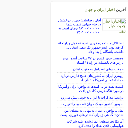
آخرین
اخبار ایران و جهان
آقای رضاییان؛ حتی با درخشش
در جام جهانی قیمت شما
۴۸٬۰۰۰٬۰۰۰٬۰۰۰ تومان است نه
۲۵۰٬۰۰۰٬۰۰۰٬۰۰۰
استقلال مستعمره فردی شده که قول وزارتخانه
گرفته بود/ رئیس‌جمهور یک بدهی انتخاباتی
داشت، باشگاه را به او داد!
وضعیت جوی کشور در ۷۲ ساعت آینده؛ موج
بارش‌های تابستانه در راه ۱۱ استان
حملات هوایی اسراییل به جنوب لبنان
رویترز: ایران به کشورهای خلیج فارس درباره
حمله احتمالی آمریکا هشدار داد
قیمت نفت در پی امیدها به توافق ایران و آمریکا
در مورد تنگه هرمز، کاهش یافت
ترامپ: مذاکرات با ایران به خوبی پیش می‌رود
سومین کشور کوچک جهان نام خود را تغییر داد
بقایی: توافق با عمان به‌تنهایی به معنای امن
شدن تنگه هرمز برای کشتی‌های عبوری نیست
آمریکا تحریم‌های اعمال‌شده علیه شرکت
هواپیمایی فلای بغداد را حذف کرد