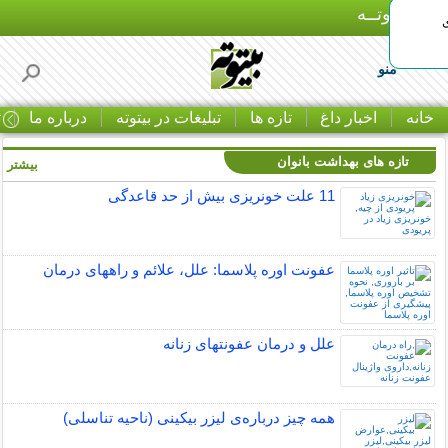
بـیتوتــه
منو
خانه
اخبار داغ
تازه ها
تبلیغات در بیتوته
درباره ما
ت
تازه های بهداشت بانوان
بیشتر »
11 علت خونریزی بیش از حد قاعدگی
عفونت اوره پلاسما: علل، علائم و راههای درمان
علل و درمان عفونتهای زنانه
همه چیز درباره‌ی لیزر بیکینی (ناحیه تناسلی)