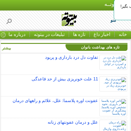
بـیتوتــه
بگیر!
منو
خانه
اخبار داغ
تازه ها
تبلیغات در بیتوته
درباره ما
ت
تازه های بهداشت بانوان
بیشتر »
تفاوت دل درد بارداری و پریود
11 علت خونریزی بیش از حد قاعدگی
عفونت اوره پلاسما: علل، علائم و راههای درمان
علل و درمان عفونتهای زنانه