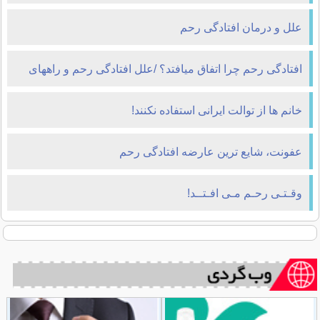
علل و درمان افتادگی رحم
افتادگی رحم چرا اتفاق میافتد؟ /علل افتادگی رحم و راههای
درمان
خانم ها از توالت ایرانی استفاده نکنند!
عفونت، شایع ترین عارضه افتادگی رحم
وقـتـی رحـم مـی افـتــد!