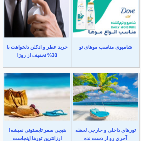
شامپوی مناسب موهای تو
خرید عطر و ادکلن دلخواهت با
30% تخفیف از روژا
تورهای داخلی و خارجی لحظه
هیچی سفر تابستونی نمیشه!
آخری رو از دست نده
ارزانترین تورها اینجاست