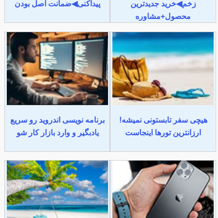
زخم◀خرید جدیدترین
پیداکنی◀ضمانت اصل بودن
محصول+مشاوره
هیچی سفر تابستونی نمیشه!
برنامه نویسی اندروید رو سریع
ارزانترین تورها اینجاست
یادبگیر و وارد بازار کار شو