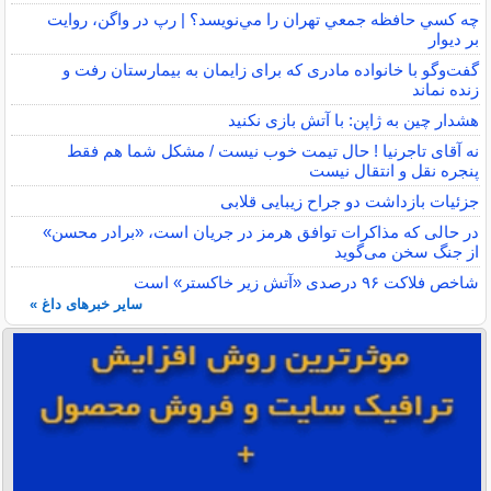
چه كسي حافظه جمعي تهران را مي‌نويسد؟ | رپ در واگن، روايت
بر ديوار
گفت‌وگو با خانواده مادری که برای زایمان به بیمارستان رفت و
زنده نماند
هشدار چین به ژاپن: با آتش بازی نکنید
نه آقای تاجرنیا ! حال تیمت خوب نیست / مشکل شما هم فقط
پنجره نقل و انتقال نیست
جزئیات بازداشت دو جراح زیبایی قلابی
در حالی که مذاکرات توافق هرمز در جریان است، «برادر محسن»
از جنگ سخن می‌گوید
شاخص فلاکت ۹۶ درصدی «آتش زیر خاکستر» است
سایر خبرهای داغ »