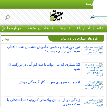
بـیتوتــه
منو
خانه
اخبار داغ
تازه ها
تبلیغات در بیتوته
درباره ما
ت
تازه های بیماری و راه درمان
بیشتر »
نور خورشید و دشمن خاموش چشمان شما؛ آفتاب
سوختگی چشم چیست؟
12 بیماری که می تواند باعث کم آبی در بزرگسالان
شود
اقدامات ضروری پس از گاز گرفتگی موش
زندگی دوباره با آنژیوپلاستی کاروتید؛ خداحافظی با
سکته مغزی