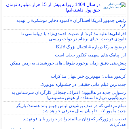
در سال 1404 روزانه بیش از 15 هزار میلیارد تومان
خلق پول داشته‌ایم!
رئیس جمهور آمریکا افشاگران «کمبود ذخایر موشکی» را تهدید
کرد
افراطی‌ها علیه مذاکره؛ از ضدیت احمدی‌نژاد با دیپلماسی تا
نابودی فرصت احیای برجام در دولت رییسی
توضیح مارکا درباره 4 انتقال بزرگ لالیگا
این پیامک های سهمیه کنکور جعلی است
پیش‌بینی دقیق زمان برخورد طوفان‌های خورشیدی به زمین ممکن
شد
کریدور میانی؛ مهم‌ترین خبر پنهان مذاکرات
جدیدترین فیلم مانی حقیقی در جشنواره نیویورک
رسوایی جدید در هالیوود؛ اعتراف جنجالی کارگردان سرشناس به
دروغ‌گویی درباره استفاده از هوش مصنوعی!
تمام مردانی که در صف پوشیدن لباس جیمز باند هستند/ بازیگر
جدید مأمور ۰۰۷ تا پایان سال معرفی خواهد شد
تعقیب دو زورگیر که زنان سالمند را در خودرو با چاقو تهدید
می‌کردند