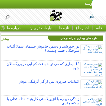
بـیتوتــه
منو
خانه
اخبار داغ
تازه ها
تبلیغات در بیتوته
درباره ما
ت
تازه های بیماری و راه درمان
بیشتر »
نور خورشید و دشمن خاموش چشمان شما؛ آفتاب
سوختگی چشم چیست؟
12 بیماری که می تواند باعث کم آبی در بزرگسالان
شود
اقدامات ضروری پس از گاز گرفتگی موش
زندگی دوباره با آنژیوپلاستی کاروتید؛ خداحافظی با
سکته مغزی