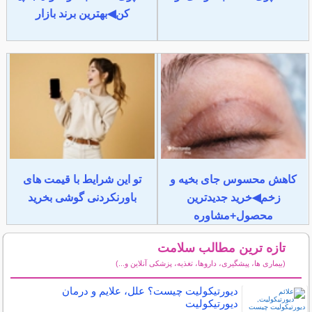
کن◀بهترین برند بازار
کاهش محسوس جای بخیه و
تو این شرایط با قیمت های
زخم◀خرید جدیدترین
باورنکردنی گوشی بخرید
محصول+مشاوره
تازه ترین مطالب سلامت
(بیماری ها، پیشگیری، داروها، تغذیه، پزشکی آنلاین و...)
سایر مطالب سلامت
دیورتیکولیت چیست؟ علل، علایم و درمان
دیورتیکولیت