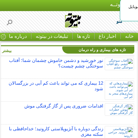
بـیتوتــه
وبایل
منو
خانه
اخبار داغ
تازه ها
تبلیغات در بیتوته
درباره ما
ت
تازه های بیماری و راه درمان
بیشتر »
نور خورشید و دشمن خاموش چشمان شما؛ آفتاب
سوختگی چشم چیست؟
12 بیماری که می تواند باعث کم آبی در بزرگسالان
شود
اقدامات ضروری پس از گاز گرفتگی موش
زندگی دوباره با آنژیوپلاستی کاروتید؛ خداحافظی با
سکته مغزی