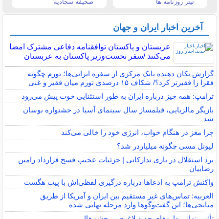
تیتر روزنامه ها
صحیفه سجادیه
آخرین اخبار ایران و جهان
عربستان و پاکستان توافقنامه دفاعی مشترک امضا
می‌کنند /سفر نخست‌وزیر پاکستان به عربستان
گزارش تکان‌ دهنده بانک مرکزی از سفره ایرانی‌ها؛ تورم چگونه
فقرا را فقیرتر کرد؟/ شکاف ۱۵ درصدی تورم میان فقیر و غنی
ترامپ: همه چیز درباره ایران به طور استثنایی خوب پیش می‌رود
بازیگر مالزیایی، فیلمساز سال سینمای آسیا در جشنواره بوسان
شد
چرا مغز در هنگام خواب، انرژی خود را خالی می‌کند
لیونل مسی چگونه میلیاردر شد؟
برد استقلال در بازی تدارکاتی | جزئیات عجیب فسخ قرارداد رامین
رضاییان
واکنش ترامپ به ادعاها درباره درگیری لفظی‌اش با پیت هگست
العربیه: تماس‌های غیر مستقیم بین ایران و آمریکا از طریق
میانجی‌ها؛ این گفت‌و‌گو‌ها وارد مرحله نهایی شده
تأثیر پنهانی داروهای جدید لاغری بر چشم‌ها!