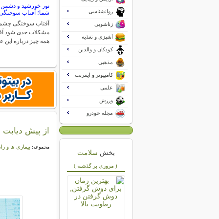
نور خورشید و دشمن
روانشناسی
شما؛ آفتاب سوختگ
آفتاب سوختگی چشم م
زناشویی
مشکلات جدی شود آ
آشپزی و تغذیه
همه چیز درباره این 
کودکان و والدین
مذهبی
کامپیوتر و اینترنت
علمی
ورزش
مجله خودرو
از پیش دیابت ب
بیماری ها و را
مجموعه:
بخش
سلامت
( مروری بر گذشته )