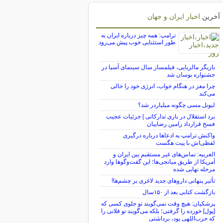
آخرین
اخبار ایران و جهان
ترامپ: همه چیز درباره ایران به
طور استثنایی خوب پیش می‌رود
بازیگر مالزیایی، فیلمساز سال سینمای آسیا در
جشنواره بوسان شد
چرا مغز در هنگام خواب، انرژی خود را خالی
می‌کند
لیونل مسی چگونه میلیاردر شد؟
برد استقلال در بازی تدارکاتی | جزئیات عجیب
فسخ قرارداد رامین رضاییان
واکنش ترامپ به ادعاها درباره درگیری
لفظی‌اش با پیت هگست
العربیه: تماس‌های غیر مستقیم بین ایران و
آمریکا از طریق میانجی‌ها؛ این گفت‌و‌گو‌ها وارد
مرحله نهایی شده
تأثیر پنهانی داروهای جدید لاغری بر چشم‌ها!
بازگشت کتابی بعد از ۱۵۰سال
پزشکیان: هیچ وقت نمی‌گویند تو جلوی کسی که
[پول] خورده را گرفتی؛ بلکه می‌گویند تو فلانی را
که حزب‌اللهی بود، برداشتی