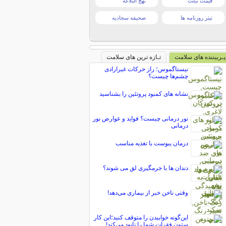
قیمت تبلت
نهج البلاغه
تیتر روزنامه ها
صحیفه سجادیه
پـربیننده های سلامت
تـازه ترین های سلامت
نیستاگموس؛ راز حرکات غیرارادی
چشم‌ها چیست؟
نشانه های کمبود پروتئین را بشناسید
نور درمانی چیست؟ فواید و عوارض نور
درمانی
درمان یبوست با تغذیه مناسب
دندان ها با جرمگیری لق می شوند؟
وقتی ناخن خبر از بیماری می‌دهد!
این‌گونه خوابیدن را متوقف کنید؛این کار
ستون فقرات شما را نابود می‌کند!