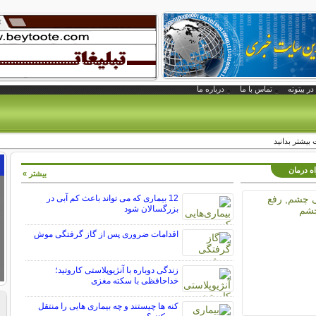
در بیتوته
تماس با ما
درباره ما
 بیشتر بدانید
اه درمان
بیشتر »
12 بیماری که می تواند باعث کم آبی در
بزرگسالان شود
اقدامات ضروری پس از گاز گرفتگی موش
زندگی دوباره با آنژیوپلاستی کاروتید؛
خداحافظی با سکته مغزی
کنه ها چیستند و چه بیماری هایی را منتقل