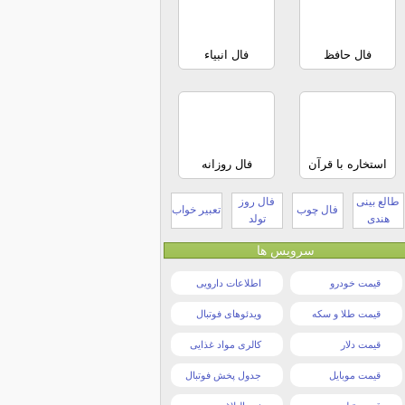
فال حافظ
فال انبیاء
استخاره با قرآن
فال روزانه
طالع بینی
فال روز
فال چوب
تعبیر خواب
هندی
تولد
سرویس ها
قیمت خودرو
اطلاعات دارویی
قیمت طلا و سکه
ویدئوهای فوتبال
قیمت دلار
کالری مواد غذایی
قیمت موبایل
جدول پخش فوتبال