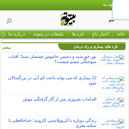
بـیتوتــه
منو
خانه
اخبار داغ
تازه ها
تبلیغات در بیتوته
درباره ما
ت
تازه های بیماری و راه درمان
بیشتر »
نور خورشید و دشمن خاموش چشمان شما؛ آفتاب
سوختگی چشم چیست؟
12 بیماری که می تواند باعث کم آبی در بزرگسالان
شود
اقدامات ضروری پس از گاز گرفتگی موش
زندگی دوباره با آنژیوپلاستی کاروتید؛ خداحافظی با
سکته مغزی