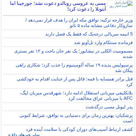
مسی به عروسی رونالدو دعوت نشد؛ جورجینا اما
آنتونلا را دعوت کرد!
وزیر خارجه ترکیه: توافق مکه ایران را هدف قرار نمی‌دهد /
سازوکار دفاعی مشابه ماده ۵ ناتو
5 انیمه سریالی درجه‌یک که فقط یک فصل دارند
فرمانده سنتکام وارد تل‌آویو شد
مسمومیت الکلی در نیشابور؛ یک نفر جان باخت و ۱۲ نفر بستری
شدند
پرسپولیس پدیده ۱۹ ساله آلومینیوم را جذب کرد؛ شکاری راهی
پیکان شد
قتل برادر همسایه با قمه؛ قاتل پس از جنایت اقدام به خودکشی
کرد
بلاتکلیفی میزبانی استقلال ادامه دارد؛ شهرقدس میزبان لیگ،
AFC با میزبانی عراق مخالفت کرد
پدر لیونل مسی درگذشت
پزشکیان: بهترین زمان برای دستیابی به توافق، شرایط کنونی
است
کشف ارتباط آسیب‌های دوران کودکی با سلامت آینده فرد
سایر خبرهای داغ »