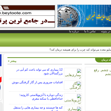
در بیتوته
تماس با ما
درباره ما
سلیو معده می‌تواند کبد چرب را برای همیشه درمان کند؟
اه درمان
بیشتر »
12 بیماری که می تواند باعث کم آبی در
بزرگسالان شود
اقدامات ضروری پس از گاز گرفتگی موش
زندگی دوباره با آنژیوپلاستی کاروتید؛
خداحافظی با سکته مغزی
کنه ها چیستند و چه بیماری هایی را منتقل