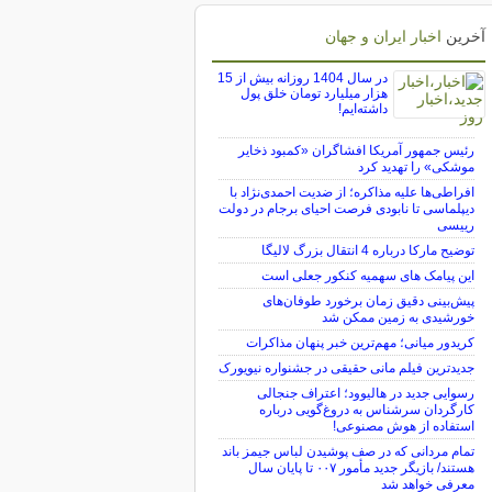
آخرین
اخبار ایران و جهان
در سال 1404 روزانه بیش از 15
هزار میلیارد تومان خلق پول
داشته‌ایم!
رئیس جمهور آمریکا افشاگران «کمبود ذخایر
موشکی» را تهدید کرد
افراطی‌ها علیه مذاکره؛ از ضدیت احمدی‌نژاد با
دیپلماسی تا نابودی فرصت احیای برجام در دولت
رییسی
توضیح مارکا درباره 4 انتقال بزرگ لالیگا
این پیامک های سهمیه کنکور جعلی است
پیش‌بینی دقیق زمان برخورد طوفان‌های
خورشیدی به زمین ممکن شد
کریدور میانی؛ مهم‌ترین خبر پنهان مذاکرات
جدیدترین فیلم مانی حقیقی در جشنواره نیویورک
رسوایی جدید در هالیوود؛ اعتراف جنجالی
کارگردان سرشناس به دروغ‌گویی درباره
استفاده از هوش مصنوعی!
تمام مردانی که در صف پوشیدن لباس جیمز باند
هستند/ بازیگر جدید مأمور ۰۰۷ تا پایان سال
معرفی خواهد شد