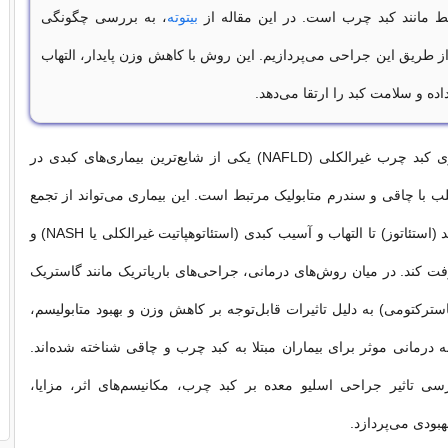
بط مانند کبد چرب است. در این مقاله از
بیتوته
، به بررسی چگونگی
ز طریق این جراحی می‌پردازیم. این روش با کاهش وزن پایدار، التهاب
ده و سلامت کبد را ارتقا می‌دهد.
کبد چرب یا بیماری کبد چرب غیرالکلی (NAFLD) یکی از شایع‌ترین بیماری‌های کبدی در
 با چاقی و سندرم متابولیک مرتبط است. این بیماری می‌تواند از تجمع
ساده چربی در کبد (استئاتوز) تا التهاب و آسیب کبدی (استئاتوهپاتیت غیرالکلی یا NASH) و
 کند. در میان روش‌های درمانی، جراحی‌های باریاتریک مانند گاستریک
استرکتومی) به دلیل تاثیرات قابل‌توجه بر کاهش وزن و بهبود متابولیسم،
ه درمانی موثر برای بیماران مبتلا به کبد چرب و چاقی شناخته شده‌اند.
رسی تاثیر جراحی اسلیو معده بر کبد چرب، مکانیسم‌های اثر، مزایا،
بودی می‌پردازد.