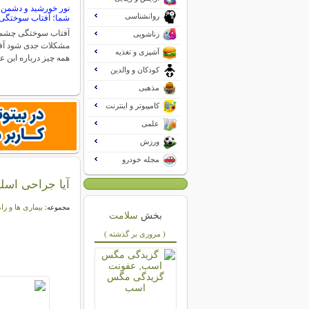
نور خورشید و دشمن
روانشناسی
شما؛ آفتاب سوختگ
آفتاب سوختگی چشم م
زناشویی
مشکلات جدی شود آ
آشپزی و تغذیه
همه چیز درباره این 
کودکان و والدین
مذهبی
کامپیوتر و اینترنت
علمی
ورزش
مجله خودرو
آیا جراحی اسلی
بیماری ها و را
مجموعه:
بخش
سلامت
( مروری بر گذشته )