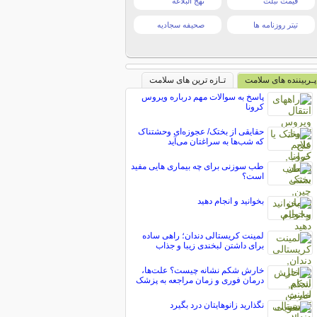
قیمت تبلت
نهج البلاغه
تیتر روزنامه ها
صحیفه سجادیه
پـربیننده های سلامت
تـازه ترین های سلامت
پاسخ به سوالات مهم درباره ویروس
کرونا
حقایقی از بختک/ عجوزه‌ای وحشتناک
که شب‌ها به سراغتان می‌آید
طب سوزنی برای چه بیماری هایی مفید
است؟
بخوانید و انجام دهید
لمینت کریستالی دندان؛ راهی ساده
برای داشتن لبخندی زیبا و جذاب
خارش شکم نشانه چیست؟ علت‌ها،
درمان فوری و زمان مراجعه به پزشک
نگذارید زانوهایتان درد بگیرد