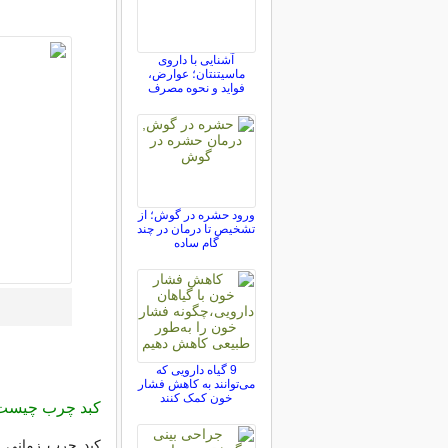
آشنایی با داروی
ماسیتنتان؛ عوارض،
فواید و نحوه مصرف
ورود حشره در گوش؛ از
تشخیص تا درمان در چند
گام ساده
9 گیاه دارویی که
می‌توانند به کاهش فشار
خون کمک کنند
کبد چرب چیس
کبد چرب زمانی ر