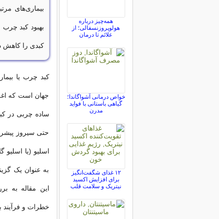
بیماری‌های مرت
همه‌چیز درباره
بهبود کبد چرب ا
هولوپروزنسفالی؛ از
علائم تا درمان
کبدی را کاهش دا
جهان است که اغلب
خواص درمانی آشواگاندا؛
گیاهی باستانی با فواید
مدرن
حتی سیروز پیشرفت
اسلیو (یا اسلیو گ
به عنوان یک گزین
۱۲ غذای شگفت‌انگیز
برای افزایش اکسید
نیتریک و سلامت قلب
این مقاله به بر
خطرات و فرآیند به