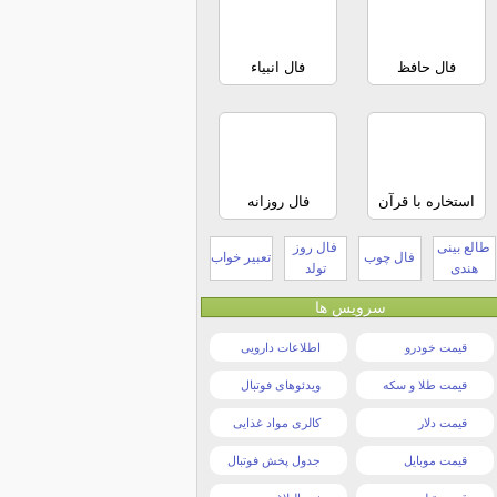
فال حافظ
فال انبیاء
استخاره با قرآن
فال روزانه
طالع بینی
فال روز
فال چوب
تعبیر خواب
هندی
تولد
سرویس ها
قیمت خودرو
اطلاعات دارویی
قیمت طلا و سکه
ویدئوهای فوتبال
قیمت دلار
کالری مواد غذایی
قیمت موبایل
جدول پخش فوتبال