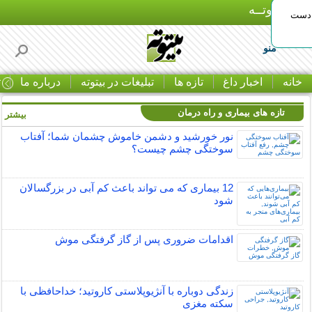
بـیتوتــه
 دست
منو
خانه
اخبار داغ
تازه ها
تبلیغات در بیتوته
درباره ما
ت
تازه های بیماری و راه درمان
بیشتر »
نور خورشید و دشمن خاموش چشمان شما؛ آفتاب
سوختگی چشم چیست؟
12 بیماری که می تواند باعث کم آبی در بزرگسالان
شود
اقدامات ضروری پس از گاز گرفتگی موش
زندگی دوباره با آنژیوپلاستی کاروتید؛ خداحافظی با
سکته مغزی