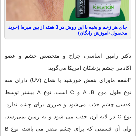
جای هر زخم و بخیه با این روش در 3 هفته از بین میره! (خرید
محصول+آموزش رایگان)
دکتر رامین اساسی، جراح و متخصص چشم و عضو
آکادمی چشم پزشکان آمریکا می‌گوید:
"اشعه ماورای بنفش خورشید یا همان (UV) دارای سه
نوع طول موج A ،B و C است. نوع A بیشتر توسط
عدسی چشم جذب می‌شود و ضرری برای چشم ندارد.
نوع C در لایه ازن جذب می شود و به زمین نمی‌رسد،
ولی آن قسمتی که برای چشم مضر می باشد، نوع B