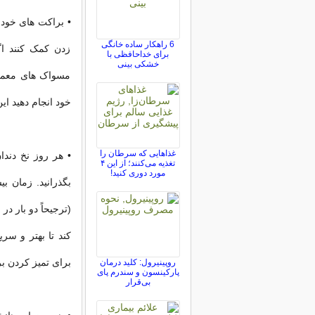
• براکت های خود 
6 راهکار ساده خانگی
زدن کمک کنند اگ
برای خداحافظی با
خشکی بینی
مسواک های معمولی
خود انجام دهید این
غذاهایی که سرطان را
• هر روز نخ دندا
تغذیه می‌کنند؛ از این ۴
مورد دوری کنید!
بگذرانید. زمان ب
(ترجیحاً دو بار 
کند تا بهتر و سر
برای تمیز کردن ب
روپینیرول: کلید درمان
پارکینسون و سندرم پای
بی‌قرار