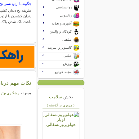
چگونه با ارتودنسی نخ
روانشناسی
طریقه نخ دندان کشید
زناشویی
دندان کشیدن با ارتو
باعث پاک شدن پلاک
آشپزی و تغذیه
کودکان و والدین
مذهبی
کامپیوتر و اینترنت
علمی
ورزش
مجله خودرو
نکات مهم دربار
پیشگیری بهتر 
مجموعه:
بخش
سلامت
( مروری بر گذشته )