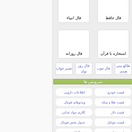
فال حافظ
فال انبیاء
استخاره با قرآن
فال روزانه
طالع بینی
فال روز
فال چوب
تعبیر خواب
هندی
تولد
سرویس ها
قیمت خودرو
اطلاعات دارویی
قیمت طلا و سکه
ویدئوهای فوتبال
قیمت دلار
کالری مواد غذایی
قیمت موبایل
جدول پخش فوتبال