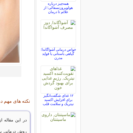
همه‌چیز درباره
هولوپروزنسفالی؛ از
علائم تا درمان
خواص درمانی آشواگاندا؛
گیاهی باستانی با فواید
مدرن
۱۲ غذای شگفت‌انگیز
برای افزایش اکسید
نکته های مهم در
نیتریک و سلامت قلب
در این مقاله ا
روش درمانی برا