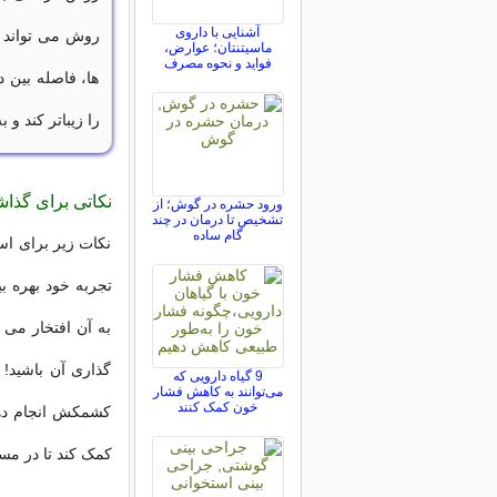
آشنایی با داروی
روش می تواند ب
ماسیتنتان؛ عوارض،
فواید و نحوه مصرف
ها، فاصله بین 
را زیباتر کند و
نکاتی برای گذاش
ورود حشره در گوش؛ از
تشخیص تا درمان در چند
گام ساده
نکات زیر برای اس
تجربه خود بهره ب
به آن افتخار می 
گذاری آن باشید! 
9 گیاه دارویی که
می‌توانند به کاهش فشار
خون کمک کنند
کشمکش انجام دهید
کمک کند تا در مسی