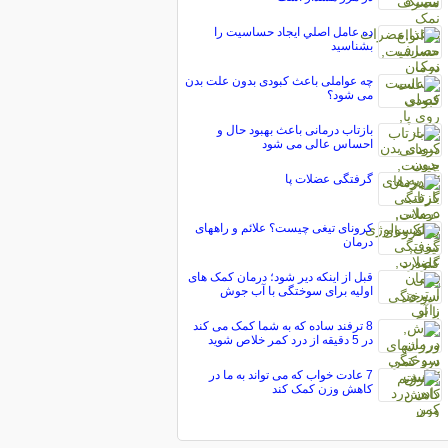
ده عامل اصلي ايجاد حساسيت را
بشناسيد
چه عواملی باعث کبودی بدون علت بدن
می شود؟
بازتاب درمانی باعث بهبود حال و
احساس عالی می شود
گرفتگی عضلات پا
کرونای تیغی چیست؟ علائم و راههای
درمان
قبل از اینکه دیر شود؛ درمان کمک های
اولیه برای سوختگی با آب جوش
8 ترفند ساده که به شما کمک می کند
در 5 دقیقه از درد کمر خلاص شوید
7 عادت خواب که می تواند به ما در
کاهش وزن کمک کند