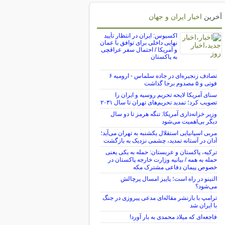
آخرین
اخبار ایران و جهان
اکسیوس: ایران در انتظار تأیید
نهایی داخلی برای توافق با عمان
و آمریکا / احتمال سفر عراقچی
به پاکستان
تصادف زنجیره‌ای در جاده سلماس - ارومیه ۶
فوتی و ۵ مصدوم برجا گذاشت
سنای آمریکا لایحه تحریم روسیه و ایران را
تصویب کرد؛ تمدید تحریم‌های تهران تا سال ۲۰۳۱
وزیر خزانه‌داری آمریکا: تنگه هرمز تا دو سال
دیگر بی‌اهمیت می‌شود
مربی اسپانیایی استقلال یکشنبه به تهران می‌آید؛
آدان در آستانه تمدید، چشمی نزدیک به بازگشت
ترکیه، پاکستان و عربستان: حمله به یکی یعنی
حمله به همه / بیانیه وزارت خارجه پاکستان در
خصوص پیمان دفاعی مشترک مکه
النینو در راه است؛ پاییز امسال پرچالش
می‌شود؟
ترامپ با بازنشر مقاله‌ای مدعی پیروزی در جنگ
با ایران شد
فاجعه‌ای که میلاد محمدی به بار آورد!