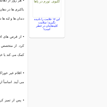
• هر روز از دهانش
باکتری ها در دها
دندان ها و لثه ها
این ۱۷ علامت را نادیده
نگیرید؛ سلامت
کلیه‌هایتان در خطر
است!
• از قرص های اف
کرد. از متخصص ار
کمک می کند یا خی
• اقلام غیر خوراک
می آیند. اساساً ا
• پس از تمیز کرد