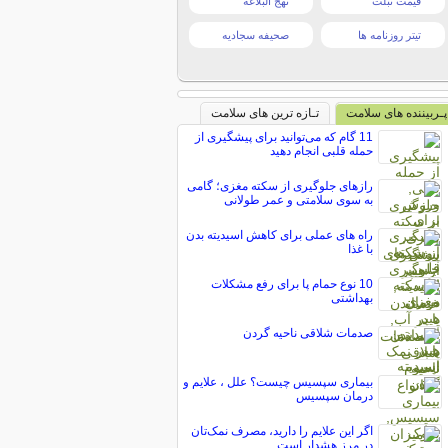
قیمت تبلت
نهج البلاغه
تیتر روزنامه ها
صحیفه سجادیه
پـربیننده های سلامت
تـازه ترین های سلامت
11 گام که می‌توانید برای پیشگیری از
حمله قلبی انجام دهید
رازهای جلوگیری از سکته مغزی؛ گامی
به سوی سلامتی و عمر طولانی
راه های عملی برای کاهش اسیدیته بدن
با غذا
10 نوع حمام پا برای رفع مشکلات
بهداشتی
صدمات شلاقی ناحیه گردن
بیماری سپسیس چیست؟ علل ، علایم و
درمان سپسیس
اگر این علایم را دارید، مصرف نمک‌تان
در مرز هشدار است