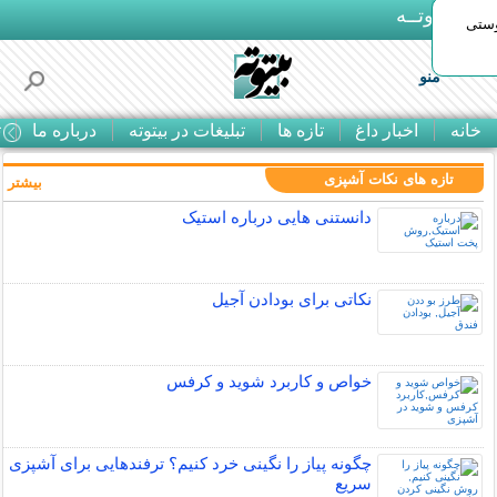
بـیتوتــه
وستی
منو
خانه
اخبار داغ
تازه ها
تبلیغات در بیتوته
درباره ما
ت
تازه های نکات آشپزی
بیشتر »
دانستنی هایی درباره استیک
نکاتی برای بودادن آجیل
خواص و کاربرد شوید و کرفس
چگونه پیاز را نگینی خرد کنیم؟ ترفندهایی برای آشپزی
سریع