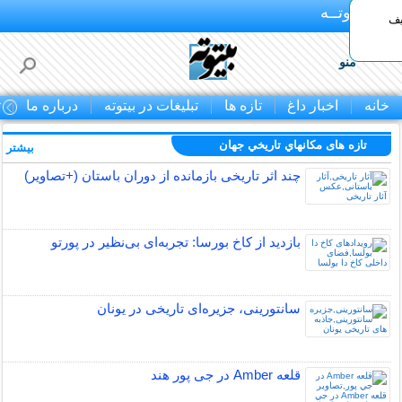
بـیتوتــه
یف
منو
خانه
اخبار داغ
تازه ها
تبلیغات در بیتوته
درباره ما
ت
تازه های مكانهاي تاريخي جهان
بیشتر »
چند اثر تاریخی بازمانده از دوران باستان (+تصاویر)
بازدید از کاخ بورسا: تجربه‌ای بی‌نظیر در پورتو
سانتورینی، جزیره‌ای تاریخی در یونان
قلعه Amber در جی پور هند