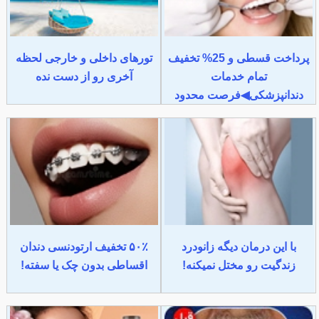
پرداخت قسطی و 25% تخفیف
تورهای داخلی و خارجی لحظه
تمام خدمات
آخری رو از دست نده
دندانپزشکی◀فرصت محدود
با این درمان دیگه زانودرد
۵۰٪ تخفیف ارتودنسی دندان
زندگیت رو مختل نمیکنه!
اقساطی بدون چک یا سفته!