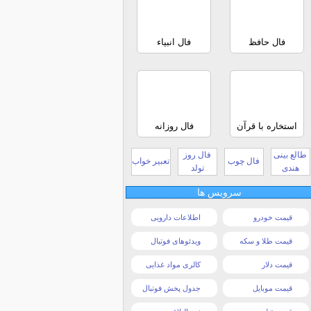
فال حافظ
فال انبیاء
استخاره با قرآن
فال روزانه
طالع بینی
فال روز
فال چوب
تعبیر خواب
هندی
تولد
سرویس ها
قیمت خودرو
اطلاعات دارویی
قیمت طلا و سکه
ویدئوهای فوتبال
قیمت دلار
کالری مواد غذایی
قیمت موبایل
جدول پخش فوتبال