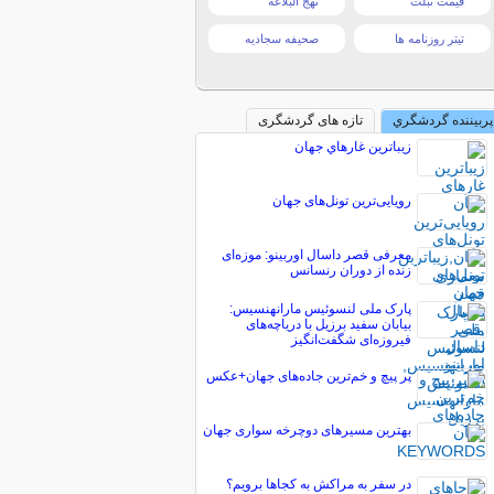
قیمت تبلت
نهج البلاغه
تیتر روزنامه ها
صحیفه سجادیه
پربیننده گردشگري
تازه های گردشگری
زيباترين غارهاي جهان
رویایی‌ترین تونل‌های جهان
معرفی قصر داسال اوربینو: موزه‌ای
زنده از دوران رنسانس
پارک ملی لنسوئیس مارانهنسیس:
بیابان سفید برزیل با دریاچه‌های
فیروزه‌ای شگفت‌انگیز
پر پیچ‌ و خم‌ترین جاده‌‌های جهان+عکس
بهترین مسیرهای دوچرخه‌ سواری جهان
در سفر به مراكش به کجاها برویم؟