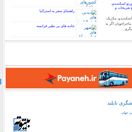
ورتو اسکندیدو،
 تفریحات و
راهنمای سفر به استرالیا
 اسکندیدو، مکزیک:
اجراجویان اگر به
جاذبه های بی نظیر فرانسه
دشگری…
گری تایلند
حی جهان