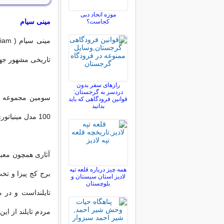
موزه اتحاد دبی
مینی سیام
کجاست؟
تاریخی مشهور جهان
رازهای سفر بدون
دردسر به گرجستان:
سومین مجموعه مین
قوانین فرودگاهی که باید
بدانید
100 مدل مینیاتوری از آثار تاریخی و باستانی جهان را در خود جای داده است.
آثاری همچون معبد
همه چیز درباره قلعه تپه
برج کج پیزا و تخ
لادیز استان سیستان و
بلوچستان
تایلنداست و در مس
مردم تایلند از این پارک ز