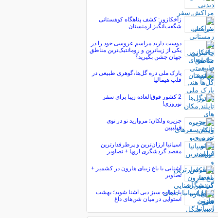
زاخکازور: کشف پناهگاه کوهستانی
شگفت‌انگیز ارمنستان
دوست دارید مراسم عروسی خود را در
یکی از زیباترین و رومانتیک‌ترین مناطق
جهان جشن بگیرید؟
پارک ملی دره گل‌ها،گوهری طبیعی در
قلب هیمالیا
2 کشور فوق‌العاده زیبا برای سفر
نوروزی!
جزیره ولکان؛ مروارید تو در توی
فیلیپین
اسپانیا ارزان‌ترین و پرطرفدارترین
مقصد گردشگری اروپا + تصاویر
آشنایی با باغ زیبای هارون در کشمیر +
تصاویر
با سیاره سبز دبی آشنا شوید؛ بهشت
استوایی در میان شن‌های داغ