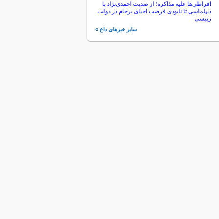
افراطی‌ها علیه مذاکره؛ از ضدیت احمدی‌نژاد با
دیپلماسی تا نابودی فرصت احیای برجام در دولت
رییسی
سایر خبرهای داغ »