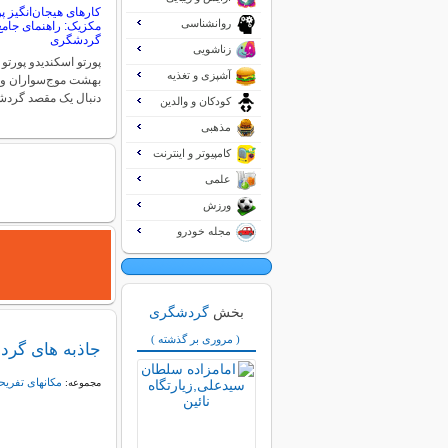
کارهای هیجان‌انگیز پ
روانشناسی
مکزیک: راهنمای جامع
گردشگری
زناشویی
پورتو اسکندیدو پورتو
آشپزی و تغذیه
بهشت موج‌سواران و م
دنبال یک مقصد گر
کودکان و والدین
مذهبی
کامپیوتر و اینترنت
علمی
ورزش
مجله خودرو
بخش
گردشگری
( مروری بر گذشته )
جاذبه های گردش
مکانهای تفری
مجموعه: