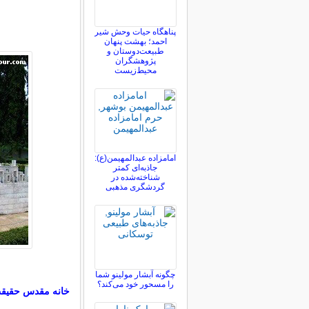
پناهگاه حیات وحش شیر
احمد؛ بهشت پنهان
طبیعت‌دوستان و
پژوهشگران
محیط‌زیست
امامزاده عبدالمهیمن(ع):
جاذبه‌ای کمتر
شناخته‌شده در
گردشگری مذهبی
چگونه آبشار مولینو شما
را مسحور خود می‌کند؟
خانه مقدس حقیق