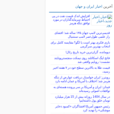
آخرین
اخبار ایران و جهان
افزایش اندک قیمت نفت در پی
احتیاط سرمایه‌گذاران در مورد
توافق تنگه هرمز
قدیمی‌ترین لامپ جهان ۱۲۵ ساله شد؛ افشای
راز علمی طول‌عمر لامپ سنتنیال
بازی فکری بهتر است یا لگو؟ مقایسه کامل برای
انتخاب بهترین سرگرمی
دیومانده، گران‌ترین خرید تاریخ رئال!
فاتح لیگ اسکاتلند روی نیمکت منچستریونایتد
نشست؛ رویایم واقعی شد
قیمت طلا به بالاترین سطح خود در ۷ هفته اخیر
رسید،
رویترز: ایران خواستار دریافت عوارض از تنگه
هرمز شد؛ اختلاف با آمریکا و عمان ادامه دارد
فیدان: ایران و آمریکا بر سر پرونده هسته‌ای به
توافقات اصولی رسیده‌اند
در سال 1404 روزانه بیش از 15 هزار میلیارد
تومان خلق پول داشته‌ایم!
رئیس جمهور آمریکا افشاگران «کمبود ذخایر
موشکی» را تهدید کرد