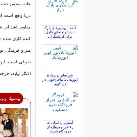
خانه مقدس حقیقت 
دریا واقع است ای
مقاوم باشد.این بن
کشف زیبایی‌های پارک
نارار: راهنمای کامل
برای گردشگران
کنده کاری شده چ
هنر و فرهنگی بو
شرقی است. این م
افکار اولیه، چرخ
شب‌های پرستاره
ابوزیدآباد: ماجراجویی در
دل کویر
پیشنهاد ویژه
آشنایی با امکانات
رفاهی و پروازهای
فرودگاه شیراز