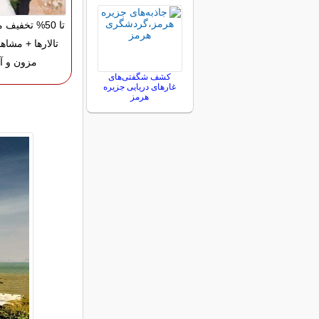
تا 50% تخفیف
تالارها + مشاه
مزون و آت
کشف شگفتی‌های
غارهای دریایی جزیره
هرمز