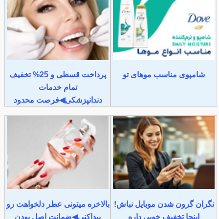
شامپوی مناسب موهای تو
پرداخت قسطی و 25% تخفیف
تمام خدمات
دندانپزشکی◀فرصت محدود
نگران گرون شدن موبایل نباش!
بالاخره میتونی عطر دلخواهت رو
اینجا تخفیف خوبی داره
پیداکنی◀ضمانت اصل بودن