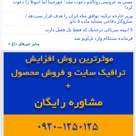
مسی به عروسی رونالدو دعوت نشد؛ جورجینا اما آنتونلا را دعوت
کرد!
وزیر خارجه ترکیه: توافق مکه ایران را هدف قرار نمی‌دهد /
سازوکار دفاعی مشابه ماده ۵ ناتو
5 انیمه سریالی درجه‌یک که فقط یک فصل دارند
فرمانده سنتکام وارد تل‌آویو شد
سایر خبرهای داغ »