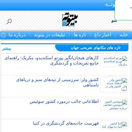
بـیتوتــه
منو
خانه
اخبار داغ
تازه ها
تبلیغات در بیتوته
درباره ما
ت
تازه های مکانهای تفریحی جهان
بیشتر »
کارهای هیجان‌انگیز پورتو اسکندیدو، مکزیک: راهنمای
جامع تفریحات و گردشگری
کشور ولز: سرزمینی از تپه‌های سبز و دریاهای
نامتناهی
اطلاعاتی جالب درمورد کشور سوئیس
فهرست جاذبه‌های گردشگری در کنیا