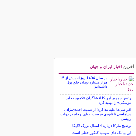
آخرین
اخبار ایران و جهان
در سال 1404 روزانه بیش از 15
هزار میلیارد تومان خلق پول
داشته‌ایم!
رئیس جمهور آمریکا افشاگران «کمبود ذخایر
موشکی» را تهدید کرد
افراطی‌ها علیه مذاکره؛ از ضدیت احمدی‌نژاد با
دیپلماسی تا نابودی فرصت احیای برجام در دولت
رییسی
توضیح مارکا درباره 4 انتقال بزرگ لالیگا
این پیامک های سهمیه کنکور جعلی است