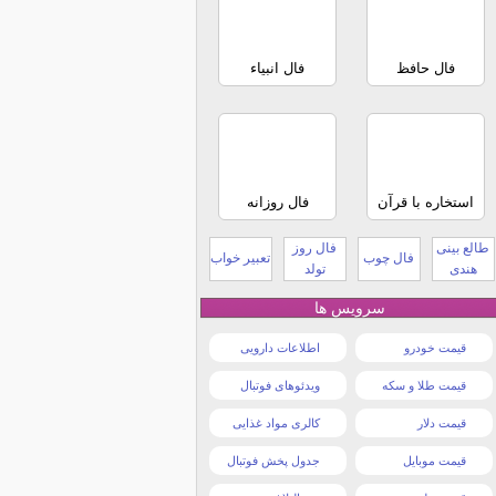
فال حافظ
فال انبیاء
استخاره با قرآن
فال روزانه
طالع بینی
فال روز
فال چوب
تعبیر خواب
هندی
تولد
سرویس ها
قیمت خودرو
اطلاعات دارویی
قیمت طلا و سکه
ویدئوهای فوتبال
قیمت دلار
کالری مواد غذایی
قیمت موبایل
جدول پخش فوتبال