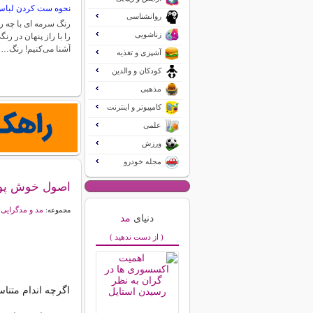
نحوه ست کردن لباس
روانشناسی
رنگ سرمه ای با چه
زناشویی
را با راز پنهان در رنگ
آشنا می‌کنیم! رنگ…
آشپزی و تغذیه
کودکان و والدین
مذهبی
کامپیوتر و اینترنت
علمی
ورزش
مجله خودرو
اصول خوش پوش
مد و مدگرایی
مجموعه:
دنیای
مد
( از دست ندهید )
اگرچه اندام متنا