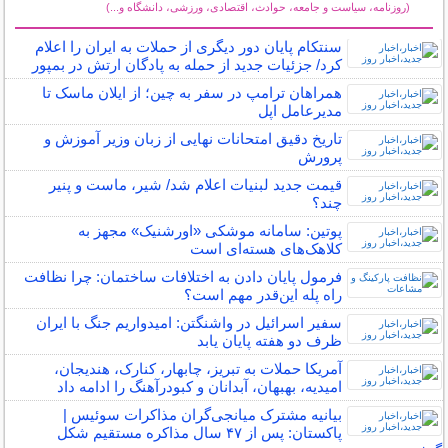
(روزنامه، سیاست و جامعه، حوادث، اقتصادی، ورزشی، دانشگاه و...)
سایر خبرهای داغ
سنتکام پایان دور دیگری از حملات به ایران را اعلام
کرد/ جزئیات جدید از حمله به پادگان ارتش در بمپور
همراهان ترامپ در سفر به چین؛ از ایلان ماسک تا
مدیرعامل اپل
تاریخ دقیق امتحانات نهایی از زبان وزیر آموزش و
پرورش
قیمت جدید لبنیات اعلام شد/ شیر، ماست و پنیر
چند؟
پوتین: سامانه موشکی «اورشنیک» مجهز به
کلاهک‌های هسته‌ای است
فرمول پایان دادن به اختلافات ساختمان: چرا نظافت
راه پله این‌قدر مهم است؟
سفیر اسرائیل در واشنگتن: امیدواریم جنگ با ایران
ظرف دو هفته پایان یابد
آمریکا حملات به تبریز، چابهار، کنارک، هندیجان،
امیدیه، بهبهان، آبدانان و کبودرآهنگ را ادامه داد
بیانیه مشترک میانجی‌گران مذاکرات سوئیس |
پاکستان: پس از ۴۷ سال مذاکره مستقیم شکل