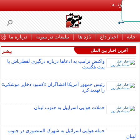
بـیتوتــه
منو
خانه
اخبار داغ
تازه ها
تبلیغات در بیتوته
درباره ما
ت
آخرین اخبار بین الملل
بیشتر »
واکنش ترامپ به ادعاها درباره درگیری لفظی‌اش با
پیت هگست
رئیس جمهور آمریکا افشاگران «کمبود ذخایر موشکی»
را تهدید کرد
حملات هوایی اسراییل به جنوب لبنان
حمله هوایی اسرائیل به شهرک المنصوری در جنوب
لبنان