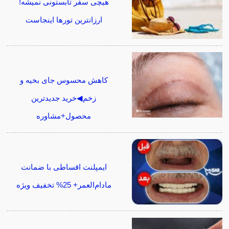
هیچی سفر تابستونی نمیشه!
ارزانترین تورها اینجاست
کاهش محسوس جای بخیه و
زخم◀خرید جدیدترین
محصول+مشاوره
ایمپلنت اقساطی با ضمانت
مادام‌العمر+ 25% تخفیف ویژه