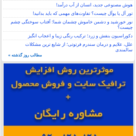
هوش مصنوعی جدید، انسان از آب درآمد!
تور آل یا یوآل چیست؟ تفاوت‌های مهمی که باید بدانید!
نور خورشید و دشمن خاموش چشمان شما؛ آفتاب سوختگی چشم
چیست؟
دکوراسیون بنفش و زرد؛ ترکیب رنگی زیبا و اعجاب انگیز
علل، علایم و درمان سندرم فرتوتی؛ از شایع ترین مشکلات
سالمندی
مطالب روز گذشته »