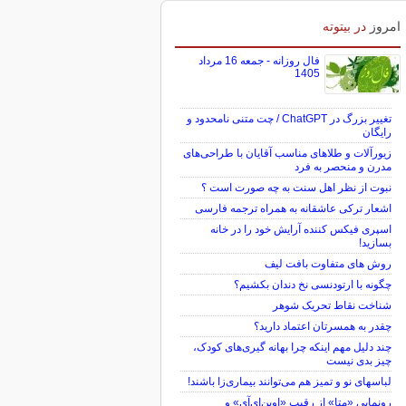
امروز
در بیتوته
فال روزانه - جمعه 16 مرداد
1405
تغییر بزرگ در ChatGPT / چت متنی نامحدود و
رایگان
زیورآلات و طلاهای مناسب آقایان با طراحی‌های
مدرن و منحصر به فرد
نبوت از نظر اهل سنت به چه صورت است ؟
اشعار ترکی عاشقانه به همراه ترجمه فارسی
اسپری فیکس کننده آرایش خود را در خانه
بسازید!
روش های متفاوت بافت لیف
چگونه با ارتودنسی نخ دندان بکشیم؟
شناخت نقاط تحریک شوهر
چقدر به همسرتان اعتماد دارید؟
چند دلیل مهم اینکه چرا بهانه گیری‌های کودک،
چیز بدی نیست
لباس‎های نو و تمیز هم می‌توانند بیماری‌زا باشند!
رونمایی «متا» از رقیب «اوپن‌ای‌آی» و