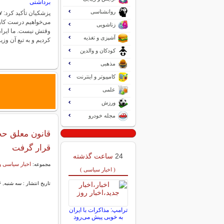
برداشتی
روانشناسی
می‌خواهیم درست کار ک
زناشویی
وقتش نیست‌. ما ایران
آشپزی و تغذیه
کردیم و به تبع آن وز
کودکان و والدین
مذهبی
کامپیوتر و اینترنت
علمی
ورزش
مجله خودرو
قانون معلق حج
قرار گرفت
24
ساعت گذشته
اخبار سیاسی و
مجموعه:
( اخبار سیاسی )
تاریخ انتشار : سه شنبه, ۱۶ اردیبهشت ۱۴۰۴ ۰۸:۳۷
ترامپ: مذاکرات با ایران
به خوبی پیش می‌رود