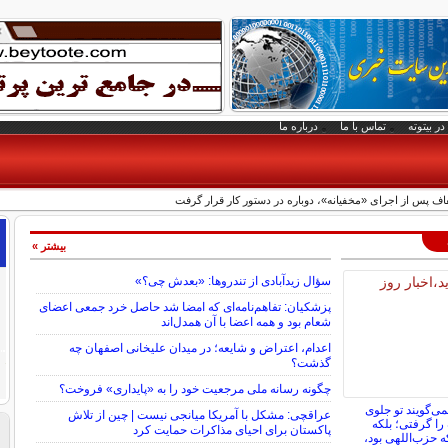
در بیتوته
تماس با ما
درباره ما
ف پس از اجرای «مخفیانه»، دوباره در دستور کار قرار گرفت
بیشتر »
سؤال زیدآبادی از تندروها: «بعدش چی؟»
پزشکیان: تفاهم‌نامه‌ای که امضا شد حاصل خرد جمعی اعضای
شعام بود و همه اعضا با آن همدل‌اند
اعدام، اعتراض و شایعه؛ در میدان علیخانی اصفهان چه
گذشت؟
چگونه رسانه ملی مرجعیت خود را به «پایداری» فروخت؟
ی‌گویند تو جلوی
عراقچی: مشکل با آمریکا میانجی نیست | چین از تلاش
را گرفتی؛ بلکه
پاکستان برای احیای مذاکرات حمایت کرد
که حزب‌اللهی بود،