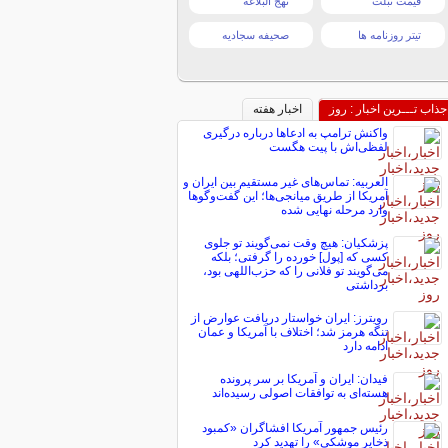
قیمت تبلت
نهج البلاغه
تیتر روزنامه ها
صحیفه سجادیه
جذاب تـــرین اخبار : روز
اخبار هفته
واکنش ترامپ به ادعاها درباره درگیری
لفظی‌اش با پیت هگست
العربیه: تماس‌های غیر مستقیم بین ایران و
آمریکا از طریق میانجی‌ها؛ این گفت‌و‌گو‌ها
وارد مرحله نهایی شده
پزشکیان: هیچ وقت نمی‌گویند تو جلوی
کسی که [پول] خورده را گرفتی؛ بلکه
می‌گویند تو فلانی را که حزب‌اللهی بود،
برداشتی
رویترز: ایران خواستار دریافت عوارض از
تنگه هرمز شد؛ اختلاف با آمریکا و عمان
ادامه دارد
فیدان: ایران و آمریکا بر سر پرونده
هسته‌ای به توافقات اصولی رسیده‌اند
رئیس جمهور آمریکا افشاگران «کمبود
ذخایر موشکی» را تهدید کرد