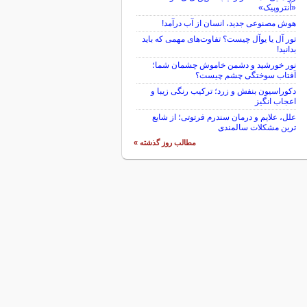
«آنتروپیک»
هوش مصنوعی جدید، انسان از آب درآمد!
تور آل یا یوآل چیست؟ تفاوت‌های مهمی که باید
بدانید!
نور خورشید و دشمن خاموش چشمان شما؛
آفتاب سوختگی چشم چیست؟
دکوراسیون بنفش و زرد؛ ترکیب رنگی زیبا و
اعجاب انگیز
علل، علایم و درمان سندرم فرتوتی؛ از شایع
ترین مشکلات سالمندی
مطالب روز گذشته »