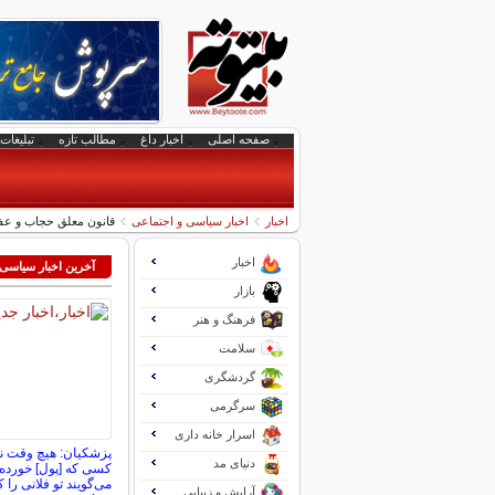
صفحه اصلی
اخبار داغ
مطالب تازه
تبلیغات 
اخبار
اخبار سیاسی و اجتماعی
قانون معلق حجاب و عفا
اخبار
آخرین اخبار سیاسی
بازار
فرهنگ و هنر
سلامت
گردشگری
سرگرمی
اسرار خانه داری
پزشکیان: هیچ وقت نم
دنیای مد
کسی که [پول] خورده 
می‌گویند تو فلانی را 
آرایش و زیبایی