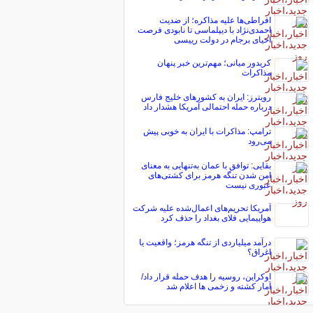
افراطی‌ها علیه مذاکره؛ از ضدیت
احمدی‌نژاد با دیپلماسی تا نابودی فرصت
احیای برجام در دولت رییسی
کریدور میانی؛ مهم‌ترین خبر پنهان
مذاکرات
رویترز: ایران به کشورهای خلیج فارس
درباره حمله احتمالی آمریکا هشدار داد
ترامپ: مذاکرات با ایران به خوبی پیش
می‌رود
بقایی: توافق با عمان به‌تنهایی به معنای
امن شدن تنگه هرمز برای کشتی‌های
عبوری نیست
آمریکا تحریم‌های اعمال‌شده علیه شرکت
هواپیمایی فلای بغداد را حذف کرد
درآمد میلیاردی از تنگه هرمز؛ واقعیت یا
اغراق؟
اوکراین، روسیه را هدف حمله قرار داد/
آمار کشته و زخمی ها اعلام شد