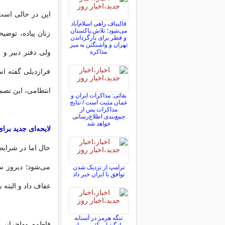
این در حالی است 
قالیباف راهی اسلام‌آباد
می‌شود؛ تلاش پاکستان
زنان پیاده، توضی
و قطر برای بازگرداندن
تهران و واشنگتن به میز
ولی دفتر دبیر و
مذاکره
فرازدیلی گفته ا
انتظامی، این تصمی
بقائی: مذاکرات ایران و
عمان مثبت است / نتایج
مذاکرات پس از
جمع‌بندی اطلاع‌رسانی
خواهد شد
لایحه‌ای جدید بر
حال اما در شرای
می‌‌شود؛ دیروز 
ترامپ از نزدیک شدن
توافق با ایران خبر داد
عفاف داد و البته
تنگه هرمز در آستانه
فاطمه مهاجرانی، 