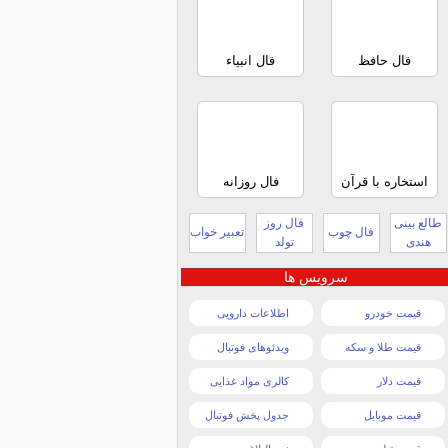
فال حافظ
فال انبیاء
استخاره با قرآن
فال روزانه
طالع بینی
فال روز
فال چوب
تعبیر خواب
هندی
تولد
سرویس ها
قیمت خودرو
اطلاعات دارویی
قیمت طلا و سکه
ویدئوهای فوتبال
قیمت دلار
کالری مواد غذایی
قیمت موبایل
جدول پخش فوتبال