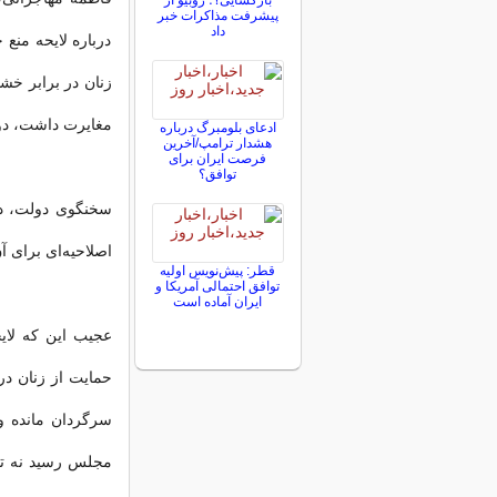
بازگشایی؟؛ روبیو از
پیشرفت مذاکرات خبر
داد
درباره لایحه منع
زنان در برابر خش
مغایرت داشت، دول
ادعای بلومبرگ درباره
هشدار ترامپ/آخرین
فرصت ایران برای
توافق؟
سخنگوی دولت، در
اصلاحیه‌ای برای آ
قطر: پیش‌نویس اولیه
توافق احتمالی آمریکا و
ایران آماده است
عجیب این که لای