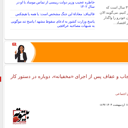
خاطره عجیب وزیر دولت رییسی از تماس موساد با او در
سال ۱۴۰۲
پزشکیان تأکید کرد: ۴۷ سال است که
نیم، می‌گویند الان
قالیباف: معادلهٔ این جنگ مشخص است: یا همه یا هیچکس
 خودرو را واگذار
پاسخ وزارت کشور به ادعای سقوط مشهد / پاسخ تند موگویی
یر اقتصاد…
به شبهات مصاحبه عراقچی
اب و عفاف پس از اجرای «مخفیانه»، دوباره در دستور کار
 اجتماعی