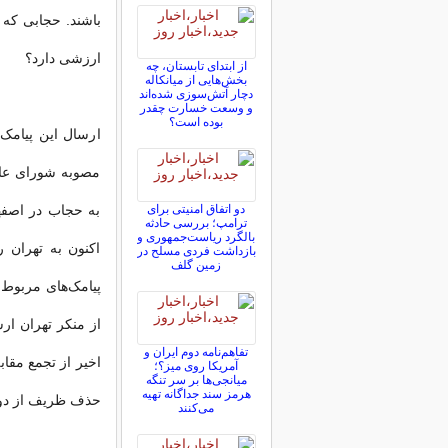
باشند. حجابی که 
ارزشی دارد؟
از ابتدای تابستان، چه
بخش‌هایی از میانکاله
دچار آتش‌سوزی شده‌اند
و وسعت خسارت چقدر
بوده است؟
ارسال این پیامک‌
مصوبه شورای عال
به حجاب در اصفه
دو اتفاق امنیتی برای
ترامپ؛ بررسی حادثه
بالگرد ریاست‌جمهوری و
اکنون به تهران 
بازداشت فردی مسلح در
زمین گلف
پیامک‌های مربوط
از منکر تهران ارس
تفاهم‌نامه دوم ایران و
اخیر از تجمع مقاب
آمریکا روی میز؟؛
میانجی‌ها بر سر تنگه
هرمز سند جداگانه تهیه
حذف ظریف از دول
می‌کنند