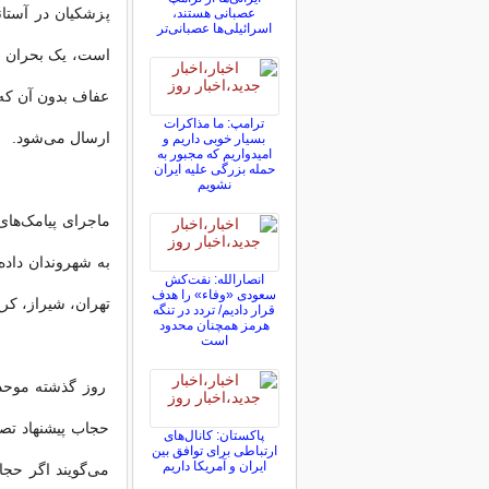
پزشکیان در آستان
عصبانی هستند،
اسرائیلی‌ها عصبانی‌تر
است، یک بحران بر
عفاف بدون آن که ا
ترامپ: ما مذاکرات
ارسال می‌‌شود.
بسیار خوبی داریم و
امیدواریم که مجبور به
حمله بزرگی علیه ایران
نشویم
ماجرای پیامک‌های
به شهروندان داده
انصارالله: نفت‌کش
سعودی «وفاء» را هدف
تهران، شیراز، ک
قرار دادیم/ تردد در تنگه
هرمز همچنان محدود
است
روز گذشته موحد
حجاب پیشنهاد تصو
پاکستان: کانال‌های
ارتباطی برای توافق بین
ایران و آمریکا داریم
می‌‌گویند اگر ح