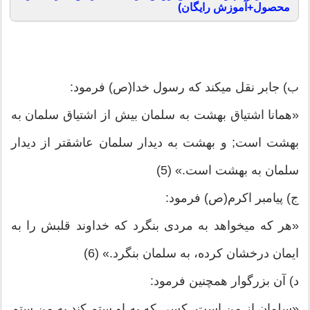
محصول+آموزش رایگان)
ب) جابر نقل می‏کند که رسول خدا(ص) فرمود:
«همانا اشتیاق بهشت‏ به سلمان بیش از اشتیاق سلمان به
بهشت است; و بهشت‏ به دیدار سلمان عاشق‏تر از دیدار
سلمان به بهشت است.» (5)
ج) پیامبر اکرم(ص) فرمود:
«هر که می‏خواهد به مردی بنگرد که خداوند قلبش را به
ایمان درخشان کرده، به سلمان بنگرد.» (6)
د) آن بزرگوار همچنین فرمود:
«سلمان از من است، کسی که به او ستم کند به من ستم