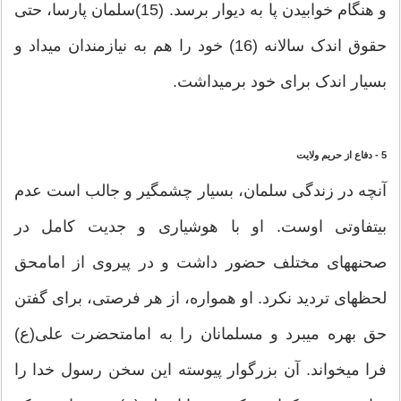
و هنگام خوابیدن پا به دیوار برسد. (15)سلمان پارسا، حتی
حقوق اندک سالانه (16) خود را هم به نیازمندان می‏داد و
بسیار اندک برای خود برمی‏داشت.
5 - دفاع از حریم ولایت
آنچه در زندگی سلمان، بسیار چشمگیر و جالب است عدم
بی‏تفاوتی اوست. او با هوشیاری و جدیت کامل در
صحنه‏های مختلف حضور داشت و در پیروی از امام‏حق
لحظه‏ای تردید نکرد. او همواره، از هر فرصتی، برای گفتن
حق بهره می‏برد و مسلمانان را به امامت‏حضرت علی(ع)
فرا می‏خواند. آن بزرگوار پیوسته این سخن رسول خدا را