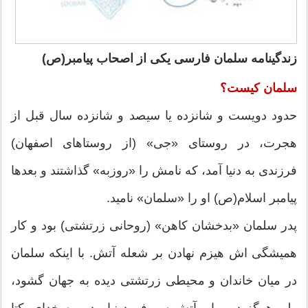
زندگینامه سلمان فارسی یکی از اصحاب پیامبر(ص)
سلمان کیست؟
حدود دویست و شانزده یا سیصد و شانزده سال قبل از
هجرت، در روستای «جی‏» (از روستاهای اصفهان)
فرزندی به دنیا آمد، که نامش را «روزبه‏» گذاشتند و بعدها
پیامبر اسلام(ص) او را «سلمان‏» نامید.
پدر سلمان «بدخشان کاهن‏» (روحانی زرتشتی) بود و کار
همیشگی‏ اش هیزم نهادن بر شعله آتش. با اینکه سلمان
در میان خاندان و محیطی زرتشتی دیده به جهان گشود،
ولی هرگز در برابر آتش سر فرود نیاورد و به خدای یکتا