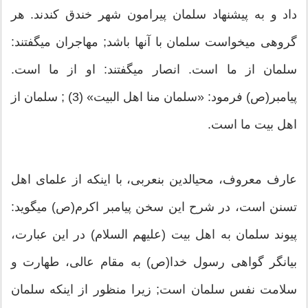
داد و به پیشنهاد سلمان پیرامون شهر خندق کندند. هر
گروهی می‏خواست‏ سلمان با آنها باشد; مهاجران می‏گفتند:
سلمان از ما است. انصار می‏گفتند: او از ما است.
پیامبر(ص) فرمود: «سلمان منا اهل البیت‏» (3) ; سلمان از
اهل بیت ما است.
عارف معروف، محی‏الدین بن‏عربی، با اینکه از علمای اهل
تسنن است، در شرح این سخن پیامبر اکرم(ص) می‏گوید:
پیوند سلمان به اهل بیت (علیهم السلام) در این عبارت،
بیانگر گواهی رسول خدا(ص) به مقام عالی، طهارت و
سلامت نفس سلمان است; زیرا منظور از اینکه سلمان