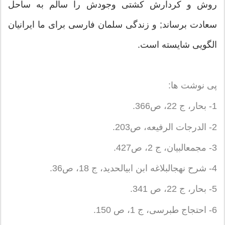
روش و کردارش کشتی وجودش را سالم به ساحل
سعادت برساند; و زندگی سلمان فارسی برای ما ایرانیان
الگویی شایسته است.
پی‏ نوشت ها:
1- بحار، ج 22، ص‏366.
2- الدرجات الرفیعه، ص‏203.
3- مجمع‏البیان، ج 2، ص‏427.
4- شرح نهج‏البلاغه ابن ابی‏الحدید، ج 18، ص‏36.
5- بحار، ج 22، ص 341.
6- احتجاج طبرسی، ج 1، ص 150.