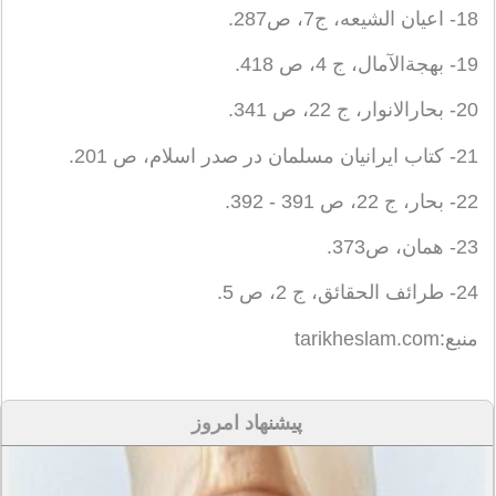
18- اعیان الشیعه، ج‏7، ص‏287.
19- بهجة‏الآمال، ج 4، ص 418.
20- بحارالانوار، ج 22، ص 341.
21- کتاب ایرانیان مسلمان در صدر اسلام، ص 201.
22- بحار، ج 22، ص 391 - 392.
23- همان، ص‏373.
24- طرائف الحقائق، ج 2، ص 5.
منبع:tarikheslam.com
پیشنهاد امروز