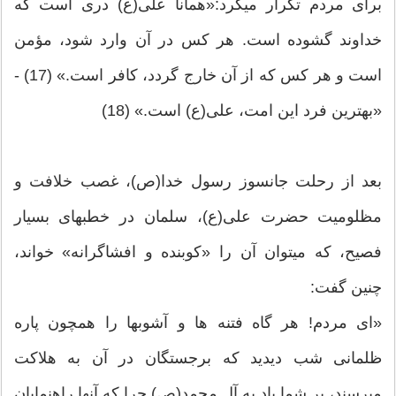
برای مردم تکرار می‏کرد:«همانا علی(ع) دری است که
خداوند گشوده است. هر کس در آن وارد شود، مؤمن
است و هر کس که از آن خارج گردد، کافر است.» (17) -
«بهترین فرد این امت، علی(ع) است.» (18)
بعد از رحلت جانسوز رسول خدا(ص)، غصب خلافت و
مظلومیت ‏حضرت علی(ع)، سلمان در خطبه‏ای بسیار
فصیح، که می‏توان آن را «کوبنده و افشاگرانه‏» خواند،
چنین گفت:
«ای مردم! هر گاه فتنه‏ ها و آشوبها را همچون پاره
ظلمانی شب دیدید که برجستگان در آن به هلاکت
می‏رسند، بر شما باد به آل محمد(ص) چرا که آنها راهنمایان