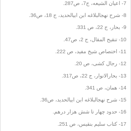
7- اعیان الشیعه، ج‏7، ص‏287.
8- شرح نهج‏البلاغه ابن ابی‏الحدید، ج 18، ص‏36.
9- بحار، ج 22، ص 331.
10- تنقیح المقال، ج 2، ص‏47.
11- اختصاص شیخ مفید، ص 222.
12- رجال کشی، ص 20.
13- بحارالانوار، ج 22، ص‏317.
14- همان، ص 341.
15- شرح نهج‏البلاغه ابن ابی‏الحدید، ص‏36.
16- حدود چهار تا شش هزار درهم.
17- کتاب سلیم بن‏قیس، ص 251.