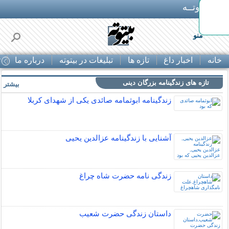
بـیتوتــه
منو
خانه
اخبار داغ
تازه ها
تبلیغات در بیتوته
درباره ما
ت
تازه های زندگینامه بزرگان دینی
بیشتر »
زندگینامه ابوثمامه صائدی یکی از شهدای کربلا
آشنایی با زندگینامه عزالدین یحیی
زندگی نامه حضرت شاه چراغ
داستان زندگی حضرت شعیب