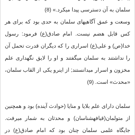
سلمان به آن دسترسی پیدا می‏کرد.» (8)
وسعت و عمق آگاهیهای سلمان به حدی بود که برای هر
کس قابل هضم نیست. امام صادق(ع) فرمود: رسول
خدا(ص) و علی(ع) اسراری را که دیگران قدرت تحمل آن
را نداشتند به سلمان می‏گفتند و او را لایق نگهداری علم
مخزون و اسرار می‏دانستند; از اینرو یکی از القاب سلمان،
«محدث‏» است. (9)
سلمان دارای علم بلایا و منایا (حوادث آینده) بود و همچنین
از متولمان(قیافه‏شناسان) و محدثان به شمار می‏رفت.
جایگاه علمی سلمان چنان بود که امام صادق(ع) در