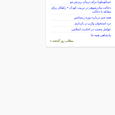
جینکوبیلوبا برای درمان ریزش مو
دخالت مادرشوهر در تربیت کودک + راهکار برای
مقابله با دخالت
همه چیز درباره دوره رنسانس
درد استخوان واژن در بارداری
عوامل محبت در احادیث اسلامى
پادشاهی همه جا
مطالب روز گذشته »