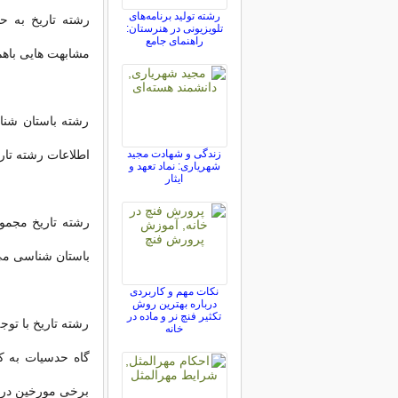
رشته تولید برنامه‌های
رشته تاریخ به حس
تلویزیونی در هنرستان:
راهنمای جامع
مشابهت هایی باهم
رشته باستان شنا
زندگی و شهادت مجید
اطلاعات رشته تاری
شهریاری: نماد تعهد و
ایثار
رشته تاریخ مجموع
باستان شناسی می ب
نکات مهم و کاربردی
درباره بهترین روش
تکثیر فنچ نر و ماده در
رشته تاریخ با توج
خانه
گاه حدسیات به ک
برخی مورخین در ک