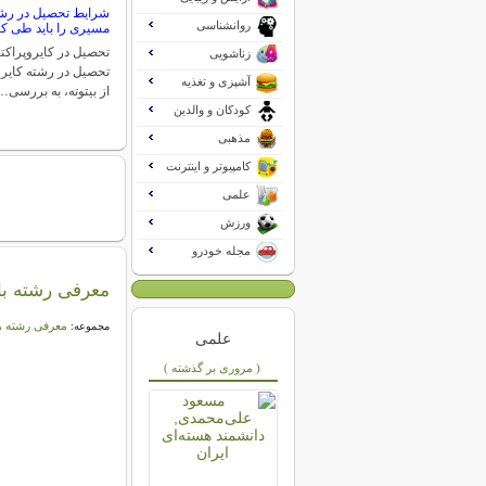
شرایط تحصیل در رشته
روانشناسی
مسیری را باید طی کن
تحصیل در کایروپراکت
زناشویی
تحصیل در رشته کایروپ
آشپزی و تغذیه
از بیتوته، به بررسی…
کودکان و والدین
مذهبی
کامپیوتر و اینترنت
علمی
ورزش
مجله خودرو
معرفی رشته ب
معرفی رشته ه
مجموعه:
علمی
( مروری بر گذشته )