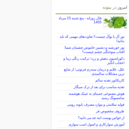
امروز
در بیتوته
فال روزانه - پنج شنبه 15 مرداد
1405
تور آل یا یوآل چیست؟ تفاوت‌های مهمی که باید
بدانید!
نور خورشید و دشمن خاموش چشمان شما؛
آفتاب سوختگی چشم چیست؟
دکوراسیون بنفش و زرد؛ ترکیب رنگی زیبا و
اعجاب انگیز
علل، علایم و درمان سندرم فرتوتی؛ از شایع
ترین مشکلات سالمندی
کاریکاتور تغذیه سالم
تغذیه مناسب برای بعد از ترک سیگار
هوش مصنوعی جمینای به عینک هوشمند
سامسونگ رسید
فواید سلامتی و موارد مصرف بابونه رومی
ظروف مخصوص فر
از خواص پوست انبه چه می دانید؟
آموزش سوارکاری و اصول اسب سواری