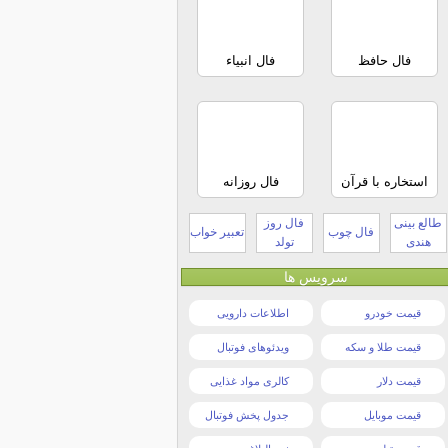
فال حافظ
فال انبیاء
استخاره با قرآن
فال روزانه
طالع بینی
فال روز
فال چوب
تعبیر خواب
هندی
تولد
سرویس ها
قیمت خودرو
اطلاعات دارویی
قیمت طلا و سکه
ویدئوهای فوتبال
قیمت دلار
کالری مواد غذایی
قیمت موبایل
جدول پخش فوتبال