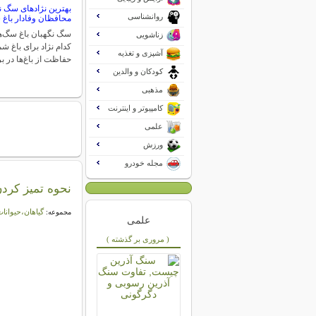
بهترین نژادهای سگ نگ
روانشناسی
محافظان وفادار باغ 
سگ نگهبان باغ سگ‌ها
زناشویی
کدام نژاد برای باغ 
آشپزی و تغذیه
حفاظت از باغ‌ها در ب
کودکان و والدین
مذهبی
کامپیوتر و اینترنت
علمی
ورزش
مجله خودرو
نحوه تمیز کردن
گیاهان،حیوانات
مجموعه:
علمی
( مروری بر گذشته )