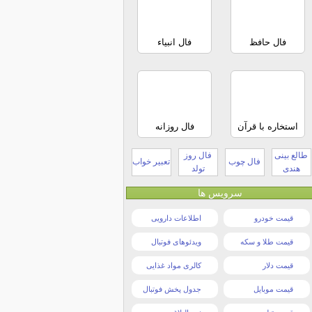
فال حافظ
فال انبیاء
استخاره با قرآن
فال روزانه
طالع بینی
فال روز
فال چوب
تعبیر خواب
هندی
تولد
سرویس ها
قیمت خودرو
اطلاعات دارویی
قیمت طلا و سکه
ویدئوهای فوتبال
قیمت دلار
کالری مواد غذایی
قیمت موبایل
جدول پخش فوتبال