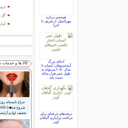
پرو
گل م
همه‌چیز درباره
مهرالمثل: از تعریف تا
آبیا
اجرا
ادعای بزرگ
کالا ها و خدمات 
آینده‌پژوهان: انسان تا
سال ۲۰۵۰ می‌تواند به
طول عمر هزار ساله
دست یابد
حراج تابستانه روژا
شروع شد◀
تخفیف لوازم آرایش
ترفندهای حرفه‌ای برای
مراقبت و آبیاری گیاهان
آویز