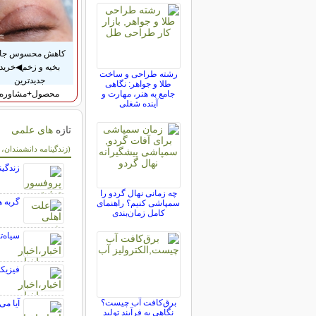
کاهش محسوس جا
بخیه و زخم◀خرید
رشته طراحی و ساخت
جدیدترین
طلا و جواهر: نگاهی
محصول+مشاوره
جامع به هنر، مهارت و
آینده شغلی
تازه
های علمی
سایر مطالب علمی 
(زندگینامه دانشمندان،
زندگین
چه زمانی نهال گردو را
گربه ه
سمپاشی کنیم؟ راهنمای
کامل زمان‌بندی
سیاه‌تر از
فیزیکد
برق‌کافت آب چیست؟
آیا می
نگاهی به فرآیند تولید