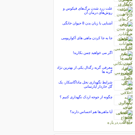
علت زرد شدن برگ‌های فیکوس و
روش‌های درمان آن
آشنایی با زبان بدن 8 حیوان خانگی
جا به جا کردن ماهی های آکواریومی
اگر می خواهید چمن بکارید!
معرفی گربه رگدال یکی از بهترین نژاد
گربه ها
شرایط نگهداری نخل ماداگاسکار، یک
گل خاردار آپارتمانی
چگونه از جوجه اردک نگهداری کنیم ؟
آیا ماهی‌ها هم احساس دارند؟