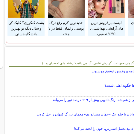
ی
لیست پرفروش ترین
جدیدترین کرم رفع ترک
پشت کنکوری؟ کلیک کن
های آرایشی بهداشتی با
پوستی زایمان فقط در 3
و سال دیگه تو بهترین
50% تخفیف
هفته
دانشگاه هستی
و آموزشی
 گیاهان،حیوانات، گزارش علمی، آیا می دانید؟،رشته های تحصیلی و...)
امه پروفسور توفیق موسیوند
ا چگونه اهلی شدند؟
 همیشه؛ رنگ نانویی بیش از ۹۹.۹ درصد نور را می‌بلعد
انان با خلق یک «جهان مینیاتوری» معمای بزرگ کیهان را حل کردند
 دانید تحمل استرس، خون را لخته می‌کند!