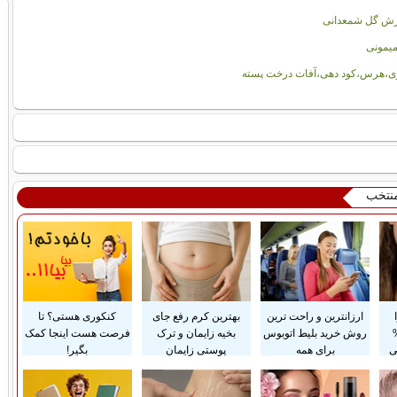
رش گل شمعدانی
یمونی
ری،هرس،کود دهی،آفات درخت پسته
منتخب
ارزانترین و راحت ترین
بهترین کرم رفع جای
کنکوری هستی؟ تا
تا 50%
روش خرید بلیط اتوبوس
بخیه زایمان و ترک
فرصت هست اینجا کمک
ی
برای همه
پوستی زایمان
بگیر!