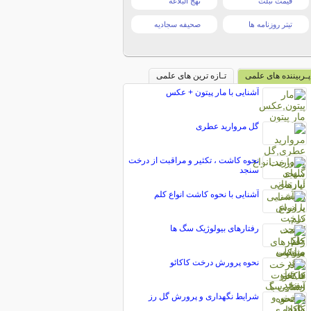
قیمت تبلت
نهج البلاغه
تیتر روزنامه ها
صحیفه سجادیه
پـربیننده های علمی
تـازه ترین های علمی
آشنایی با مار پیتون + عکس
گل مروارید عطری
نحوه کاشت ، تکثیر و مراقبت از درخت
سنجد
آشنایی با نحوه کاشت انواع کلم
رفتارهای بیولوژیک سگ ها
نحوه پرورش درخت کاکائو
شرایط نگهداری و پرورش گل رز