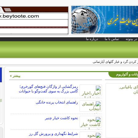
در بیتوته
تماس با ما
درباره ما
 کردن گرد و غبار گلهای آپارتمانی
انات و آکواریوم
بیشتر »
رمزگشایی از واژگان فنچ‌های گورخری؛
گامی بزرگ به سوی گفت‌وگو با حیوانات
راهنمای انتخاب پرنده خانگی
نحوه کاشت خیار چنبر
شرایط نگهداری و پرورش گل رز