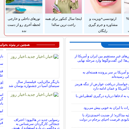
داخت قسطی و 25%
ارتودنسی+ویزیت و
اینجا سال کنکور برای همه
تورهای داخلی و خارجی
مشاوره و جرم گیری
راحت ترین ساله!
لحظه آخری رو از دست
رایگان
نده
---------------
---------------- همچنین در بیتوته بخوانید
‌های غیر مستقیم بین ایران و آمریکا از
باز
ا؛ این گفت‌و‌گو‌ها وارد مرحله نهایی
سوم
و آمریکا بر سر پرونده هسته‌ای به
عل
ی رسیده‌اند
بازیگر مالزیایی، فیلمساز سال
آقا
ن خواستار دریافت عوارض از تنگه هرمز
سینمای آسیا در جشنواره بوسان شد
شما ۴۸٬۰۰۰٬۰۰۰٬۰۰۰ توما
 آمریکا و عمان ادامه دارد
است
به ادعاها درباره درگیری لفظی‌اش با
گرف
باش
ات با ایران به خوبی پیش می‌رود
لیو
ه مذاکره؛ از ضدیت احمدی‌نژاد با
برد
نابودی فرصت احیای برجام در دولت
رسوایی جدید در هالیوود؛ اعتراف
قرا
جنجالی کارگردان سرشناس به
دروغ‌گویی درباره استفاده از هوش