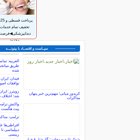
پر
تخفیف تمام خدمات
دندانپزشکی◀فرصت
محدود
---------------- سیــاست و اقتصــاد با بیتوتــــه ---
العربیه: تماس
طریق میانجی‌ه
شده
فیدان: ایران 
توافقات اصول
رویترز: ایرا
کریدور میانی؛ مهم‌ترین خبر پنهان
شد؛ اختلاف با
مذاکرات
واکنش ترامپ 
پیت هگست
ترامپ: مذاکر
افراطی‌ها علی
دیپلماسی تا 
رییسی
شوک تازه به معادن؛ گازوئیل ۸ هزار