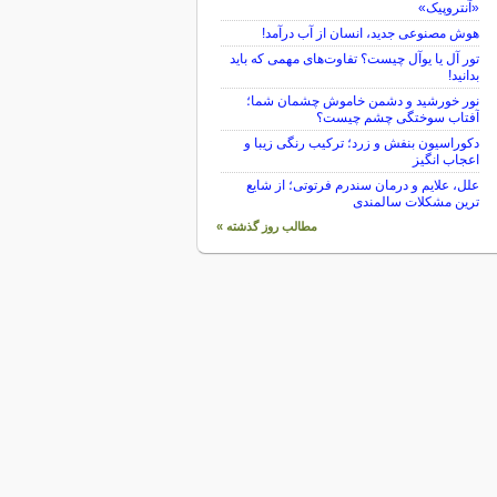
«آنتروپیک»
هوش مصنوعی جدید، انسان از آب درآمد!
تور آل یا یوآل چیست؟ تفاوت‌های مهمی که باید
بدانید!
نور خورشید و دشمن خاموش چشمان شما؛
آفتاب سوختگی چشم چیست؟
دکوراسیون بنفش و زرد؛ ترکیب رنگی زیبا و
اعجاب انگیز
علل، علایم و درمان سندرم فرتوتی؛ از شایع
ترین مشکلات سالمندی
مطالب روز گذشته »