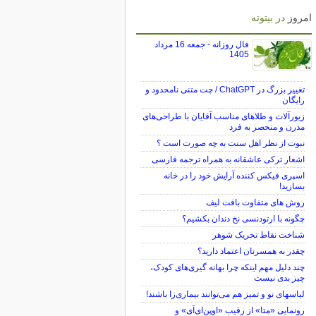
امروز
در بیتوته
فال روزانه - جمعه 16 مرداد
1405
تغییر بزرگ در ChatGPT / چت متنی نامحدود و
رایگان
زیورآلات و طلاهای مناسب آقایان با طراحی‌های
مدرن و منحصر به فرد
نبوت از نظر اهل سنت به چه صورت است ؟
اشعار ترکی عاشقانه به همراه ترجمه فارسی
اسپری فیکس کننده آرایش خود را در خانه
بسازید!
روش های متفاوت بافت لیف
چگونه با ارتودنسی نخ دندان بکشیم؟
شناخت نقاط تحریک شوهر
چقدر به همسرتان اعتماد دارید؟
چند دلیل مهم اینکه چرا بهانه گیری‌های کودک،
چیز بدی نیست
لباس‎های نو و تمیز هم می‌توانند بیماری‌زا باشند!
رونمایی «متا» از رقیب «اوپن‌ای‌آی» و