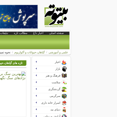
صفحه اصلی
اخبار داغ
مطالب تازه
تبلیغات 
علمی و آموزشی
گیاهان،حیوانات و آکواریوم
نحوه تمیز
اخبار
تازه های گیاهان،حیو
بازار
فرهنگ و هنر
سلامت
گردشگری
سرگرمی
اسرار خانه داری
دنیای مد
آرایش و زیبایی