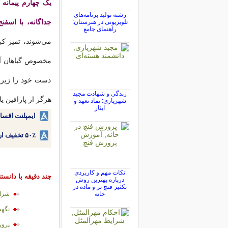
یک چهارم پیمانه 
رشته تولید برنامه‌های
جداگانه، با اسف
تلویزیونی در هنرستان:
راهنمای جامع
می‌شوند، تمیز کرد
مخصوص گیاهان آپا
دست خود را زیر ب
زندگی و شهادت مجید
هرگز از پارافین یا
شهریاری: نماد تعهد و
ایثار
ایمپلنت اقسا
۵۰٪ تخفیف ارتودنسی دندان اقساطی بدون نیاز به چک یا سفته!
نکات مهم و کاربردی
چند دقیقه با دانست
درباره بهترین روش
تکثیر فنچ نر و ماده در
خانه
شرای
نگهد
پرور