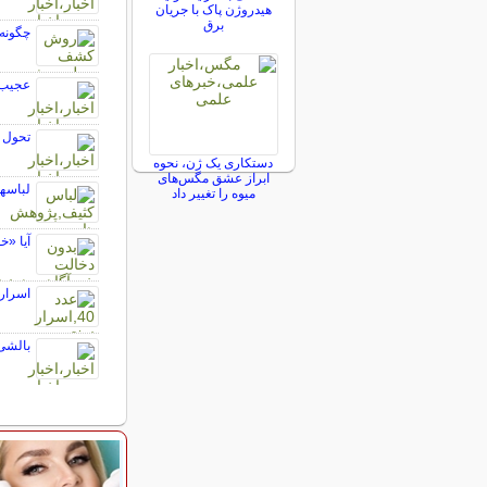
هیدروژن پاک با جریان
برق
چگونه
عجیب‌ت
تحول د
دستکاری یک ژن، نحوه
ابراز عشق مگس‌های
لباس‎های نو و تمیز هم می‌توانند بیماری‌زا باشند!
میوه را تغییر داد
آیا «خ
اسرار ن
بالشی