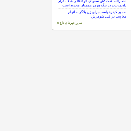
انصارالله: نفت‌کش سعودی «وفاء» را هدف قرار
دادیم/ تردد در تنگه هرمز همچنان محدود است
صدور کیفرخواست برای زن بلاگر به اتهام
معاونت در قتل شوهرش
سایر خبرهای داغ »