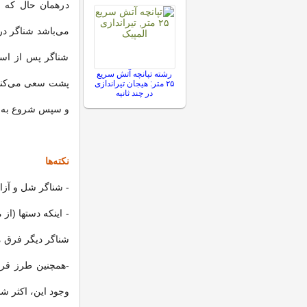
درهمان حال که 
می‌باشد شناگر د
شناگر پس از استا
رشته تپانچه آتش سریع
پشت سعی می‌کند 
۲۵ متر: هیجان تیراندازی
در چند ثانیه
و سپس شروع به ز
نکته‌ها
- شناگر شل و آزا
- اینکه دستها (از
شناگر دیگر فرق می‌
-همچنین طرز قرار
وجود این، اکثر شنا