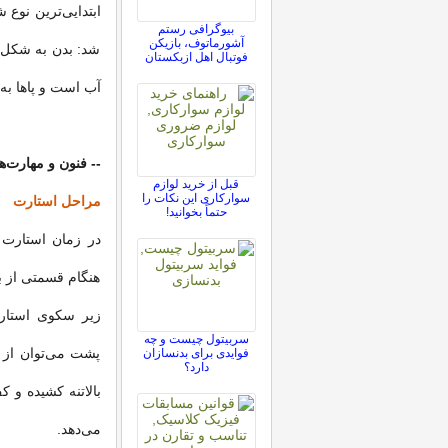
بیوگرافی رستم
آشورماتوف، بازیکن
شد: بدن به شکل 
فوتبال اهل ازبکستان
آب است و پاها به
-- فنون و مهارت‌ها
قبل از خرید لوازم
سوارکاری این نکات را
مراحل استارت
حتماً بخوانید!
در زمان استارت 
هنگام قسمتی از با
زیر سکوی استارت
سربیتول چیست و چه
پشت می‌توان از م
فوایدی برای بدنسازان
دارد؟
می‌دهد.