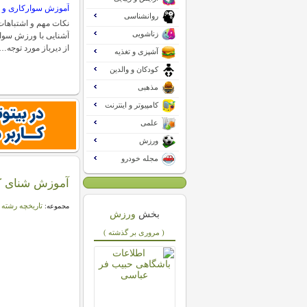
آموزش سوارکاری و 
روانشناسی
نکات مهم و اشتباهات
زناشویی
آشنایی با ورزش سوا
از دیرباز مورد توجه…
آشپزی و تغذیه
کودکان و والدین
مذهبی
کامپیوتر و اینترنت
علمی
ورزش
مجله خودرو
آموزش شنای ک
تاریخچه رشته
مجموعه:
بخش
ورزش
( مروری بر گذشته )