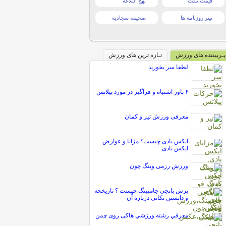
قیمت تبلت
نهج البلاغه
تیتر روزنامه ها
صحیفه سجادیه
پـربیننده های ورزش
تـازه ترین های ورزش
لطفا سر بخوريد
۶ باور اشتباه و فراگیر در مورد پیلاتس
معرفی ورزش تیر و کمان
ایکس بادی چیست؟ مزایا و عوارض
ایکس بادی
ورزش رزمی وینگ چون
پرش بانجی جامپینگ چیست ؟ تاریخچه
و دانستن نکاتی درباره آن
معرفي رشته ورزشي هاکی روی چمن