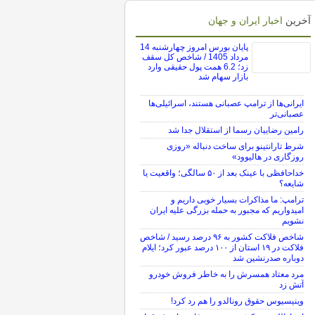
آخرین
اخبار ایران و جهان
پایان بورس امروز چهارشنبه 14
مرداد 1405 / شاخص کل سقف
زد؛ 6.2 همت پول حقیقی وارد
بازار سهام شد
ایرانی‌ها از ترامپ عصبانی هستند، اسرائیلی‌ها
عصبانی‌تر
رامین رضاییان رسما از استقلال جدا شد
شرط تارانتینو برای ساخت دنباله «روزی
روزگاری در هالیوود»
خداحافظی با عینک بعد از ۵۰ سالگی؛ واقعیت یا
شایعه؟
ترامپ: ما مذاکرات بسیار خوبی داریم و
امیدواریم که مجبور به حمله بزرگی علیه ایران
نشویم
شاخص فلاکت کشور به ۹۶ درصد رسید / شاخص
فلاکت در ۱۹ استان از ۱۰۰ درصد عبور کرد؛ ایلام
دوباره صدرنشین شد
مرد معتاد همسرش را به خاطر فروش خودرو
آتش زد
وینیسیوس حقوق رونالدو را هم رد کرد!