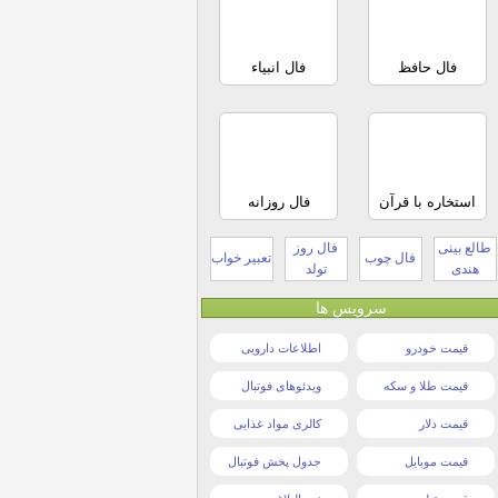
فال حافظ
فال انبیاء
استخاره با قرآن
فال روزانه
طالع بینی
فال روز
فال چوب
تعبیر خواب
هندی
تولد
سرویس ها
قیمت خودرو
اطلاعات دارویی
قیمت طلا و سکه
ویدئوهای فوتبال
قیمت دلار
کالری مواد غذایی
قیمت موبایل
جدول پخش فوتبال