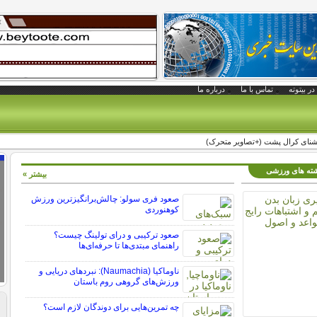
در بیتوته
تماس با ما
درباره ما
نای کرال پشت (+تصاویر متحرک)
رشته های ورزشی
بیشتر »
صعود فری سولو: چالش‌برانگیزترین ورزش
کوهنوردی
صعود ترکیبی و درای تولینگ چیست؟
راهنمای مبتدی‌ها تا حرفه‌ای‌ها
ناوماکیا (Naumachia): نبردهای دریایی و
ورزش‌های گروهی روم باستان
چه تمرین‌هایی برای دوندگان لازم است؟