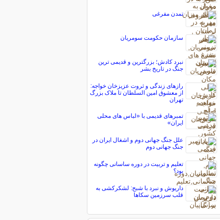
تمدن مفرغی
سازمان حکومت سومریان
نبرد کادش؛ بزرگترین و قدیمی ترین
جنگ در تاریخ بشر
رازهای زندگی و ثروت عزیزخان خواجه:
از معشوق امین السلطان تا ملاک بزرگ
تهران
تمبرهای قدیمی با «لباس های محلی
ایران»
علل جنگ جهانی دوم و اشغال ایران در
جنگ جهانی دوم
تعلیم و تربیت در دوره ساسانی چگونه
بود؟
داریوش و نبرد با شبح: لشکرکشی به
قلب سرزمین سکاها