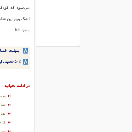
می‌شود که کودکان
اشک یتیم این شاع
منبع: irib
ایمپلنت اقسا
۵۰٪ تخفیف ارتودنسی دندان اقساطی بدون نیاز به چک یا سفته!
در ادامه بخوانید
به م
تصاو
تصاو
کارت
اس ا