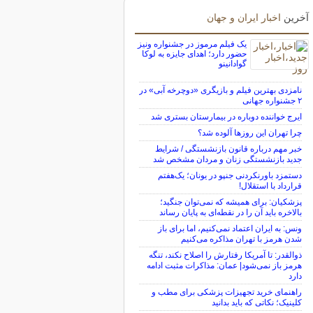
آخرین
اخبار ایران و جهان
یک فیلم مرموز در جشنواره ونیز
حضور دارد؛ اهدای جایزه به لوکا
گوادانینو
نامزدی بهترین فیلم و بازیگری «دوچرخه آبی» در
۲ جشنواره جهانی
ایرج خواننده دوباره در بیمارستان بستری شد
چرا تهران این روزها آلوده شد؟
خبر مهم درباره قانون بازنشستگی / شرایط
جدید بازنشستگی زنان و مردان مشخص شد
دستمزد باورنکردنی جنپو در یونان؛ یک‌هفتم
قرارداد با استقلال!
پزشکیان: برای همیشه که نمی‌توان جنگید؛
بالاخره باید آن را در نقطه‌ای به پایان رساند
ونس: به ایران اعتماد نمی‌کنیم، اما برای باز
شدن هرمز با تهران مذاکره می‌کنیم
ذوالقدر: تا آمریکا رفتارش را اصلاح نکند، تنگه
هرمز باز نمی‌شود| عمان: مذاکرات مثبت ادامه
دارد
راهنمای خرید تجهیزات پزشکی برای مطب و
کلینیک؛ نکاتی که باید بدانید