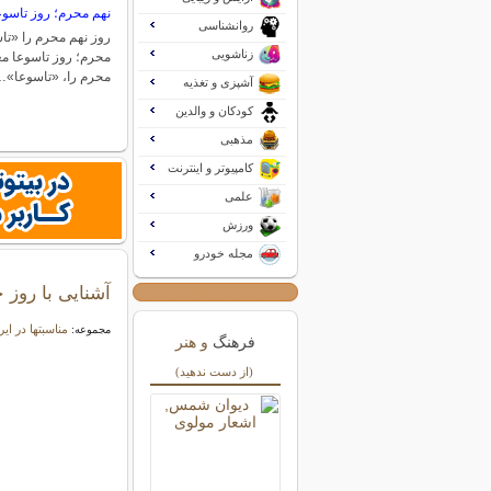
نهم محرم؛ روز تاسوع
روانشناسی
روز نهم محرم را «‌تاس
زناشویی
محرم؛ روز تاسوعا مع
محرم را، «‌تاسوعا‌»
آشپزی و تغذیه
کودکان و والدین
مذهبی
کامپیوتر و اینترنت
علمی
ورزش
مجله خودرو
آشنایی با روز 
مناسبتها در ای
مجموعه:
فرهنگ
و هنر
(از دست ندهید)