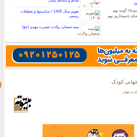
سالم و آینده‌ای پایدار
ا
وعا‌» گویند نهم
تقویم سال 1405 + مناسبتها و تعطیلات
نای تاسوعاروز نهم
رسمی
…
نیمه شعبان، ولادت حضرت مهدی (عج)
جهانی کودک
ران و جهان