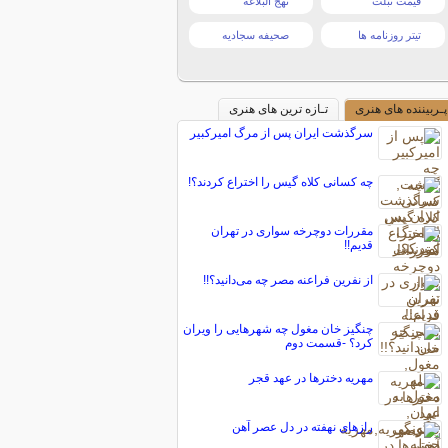
قیمت تبلت
نهج البلاغه
تیتر روزنامه ها
صحیفه سجادیه
پـربیننده های هنری
تـازه ترین های هنری
سرگذشت ایران پس از مرگ امیرکبیر
چه کسانی كلاه ‌گیس را اختراع کردند؟!
مقررات دوچرخه سواری در تهران
قدیم!!
از نفرین فراعنه مصر چه می‌دانید؟!!
چنگیز خان مغول چه شهرهایی را ویران
کرد؟ -قسمت دوم
مهریه دخترها در عهد قجر
رازهای نهفته در دل عصر آهن