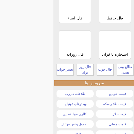
فال حافظ
فال انبیاء
استخاره با قرآن
فال روزانه
طالع بینی
فال روز
فال چوب
تعبیر خواب
هندی
تولد
سرویس ها
قیمت خودرو
اطلاعات دارویی
قیمت طلا و سکه
ویدئوهای فوتبال
قیمت دلار
کالری مواد غذایی
قیمت موبایل
جدول پخش فوتبال