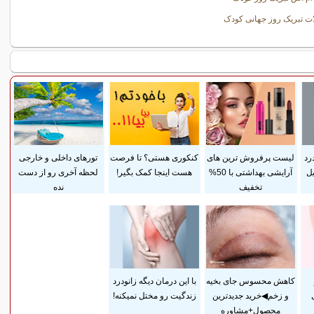
ت تبریک روز جهانی کودک
رد
لیست پرفروش ترین های
کنکوری هستی؟ تا فرصت
تورهای داخلی و خارجی
ل
آرایشی بهداشتی با 50%
هست اینجا کمک بگیر!
لحظه آخری رو از دست
تخفیف
نده
کاهش محسوس جای بخیه
با این درمان دیگه زانودرد
و زخم◀خرید جدیدترین
زندگیت رو مختل نمیکنه!
محصول+مشاوره