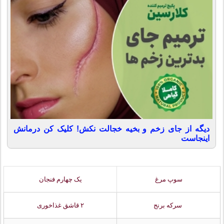
دیگه از جای زخم و بخیه خجالت نکش! کلیک کن درمانش
اینجاست
سوپ مرغ
یک چهارم فنجان
سرکه برنج
۲ قاشق غذاخوری