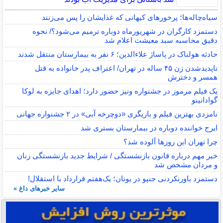
سیاه‌چاله‌ها؛ پرخورهای کیهانی که غذایشان را پس می‌زنند
دستمزد کارگران در شهریورماه دوباره ترمیم می‌شود؟/ نحوه
دقیق محاسبه سبد معیشت اعلام شد
حادثه هولناک در پاساژ علاءالدین؛ ۶ نفر به بیمارستان منتقل شدند
ناپدیدشدن زن ۴۵ ساله در تهران/ اعتراف پدر خانواده به قتل
همسر و دخترش
یک فیلم مرموز در جشنواره ونیز حضور دارد؛ اهدای جایزه به لوکا
گوادانینو
نامزدی بهترین فیلم و بازیگری «دوچرخه آبی» در ۲ جشنواره جهانی
ایرج خواننده دوباره در بیمارستان بستری شد
چرا تهران این روزها آلوده شد؟
خبر مهم درباره قانون بازنشستگی / شرایط جدید بازنشستگی زنان
و مردان مشخص شد
دستمزد باورنکردنی جنپو در یونان؛ یک‌هفتم قرارداد با استقلال!
سایر خبرهای داغ »