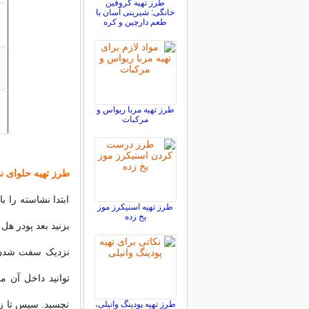
طرز تهیه کروفین
خانگی: شیرینی آسان با
طعم دارچین و کره
طرز تهیه مربا ریواس و
مرکبات
طرز تهیه
حلوای ن
ابتدا نشاسته را 
طرز تهیه اسنیکرز موز
یخ زده
بزنید بعد پودر هل
نزدیک سفت شدن آ
توانید داخل آن م
نچسبد. سپس تا ز
طرز تهیه پودینگ وانیلی،