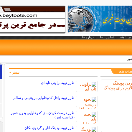
در بیتوته
تماس با ما
درباره ما
شیر
رینی پزی
بیشتر »
طرز تهیه براونی تابه ای
طرز تهیه وافل کدوحلوایی پروتئینی و سالم
طرز درست کردن پای کدوحلوایی بدون خمیر
(کراست لس)
طرز تهیه پودینگ انار و گردوی پکان