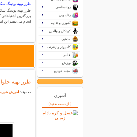
طرز تهیه پودینگ شکل
روانشناسی
طرز تهیه پودینگ شکلا
زناشویی
بزرگترین اشتباهاتی 
انجام می دهیم این 
آشپزی و تغذیه
کودکان و والدین
مذهبی
کامپیوتر و اینترنت
علمی
ورزش
مجله خودرو
طرز تهیه حلوا
آموزش شیرین
مجموعه:
آشپزی
( از دست ندهید)