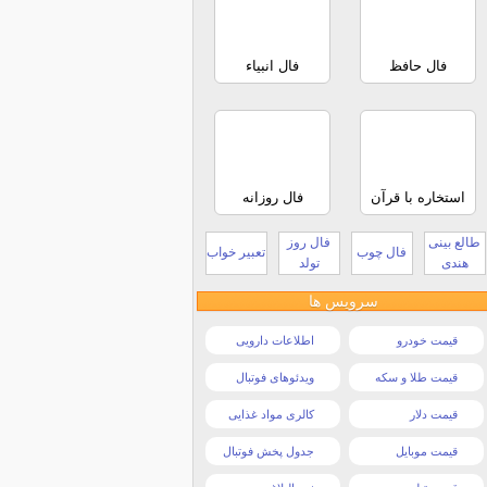
فال حافظ
فال انبیاء
استخاره با قرآن
فال روزانه
طالع بینی
فال روز
فال چوب
تعبیر خواب
هندی
تولد
سرویس ها
قیمت خودرو
اطلاعات دارویی
قیمت طلا و سکه
ویدئوهای فوتبال
قیمت دلار
کالری مواد غذایی
قیمت موبایل
جدول پخش فوتبال