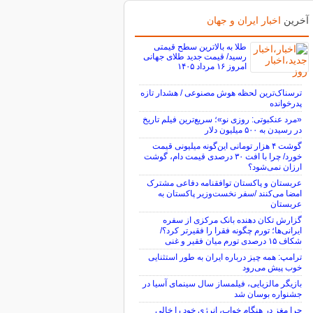
آخرین
اخبار ایران و جهان
طلا به بالاترین سطح قیمتی
رسید/ قیمت جدید طلای جهانی
امروز ۱۶ مرداد ۱۴۰۵
ترسناک‌ترین لحظه هوش مصنوعی / هشدار تازه
پدرخوانده
«مرد عنکبوتی: روزی نو»؛ سریع‌ترین فیلم تاریخ
در رسیدن به ۵۰۰ میلیون دلار
گوشت ۴ هزار تومانی این‌گونه میلیونی قیمت
خورد/ چرا با افت ۳۰ درصدی قیمت دام، گوشت
ارزان نمی‌شود؟
عربستان و پاکستان توافقنامه دفاعی مشترک
امضا می‌کنند /سفر نخست‌وزیر پاکستان به
عربستان
گزارش تکان‌ دهنده بانک مرکزی از سفره
ایرانی‌ها؛ تورم چگونه فقرا را فقیرتر کرد؟/
شکاف ۱۵ درصدی تورم میان فقیر و غنی
ترامپ: همه چیز درباره ایران به طور استثنایی
خوب پیش می‌رود
بازیگر مالزیایی، فیلمساز سال سینمای آسیا در
جشنواره بوسان شد
چرا مغز در هنگام خواب، انرژی خود را خالی