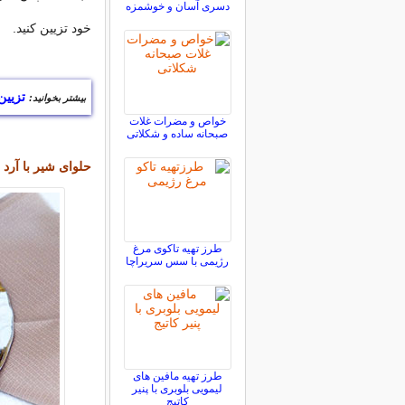
دسری آسان و خوشمزه
خود تزیین کنید.
تزیین
بیشتر بخوانید:
خواص و مضرات غلات
صبحانه ساده و شکلاتی
حلوای شیر با آرد 
طرز تهیه تاکوی مرغ
رژیمی با سس سریراچا
طرز تهیه مافین های
لیمویی بلوبری با پنیر
کاتیج