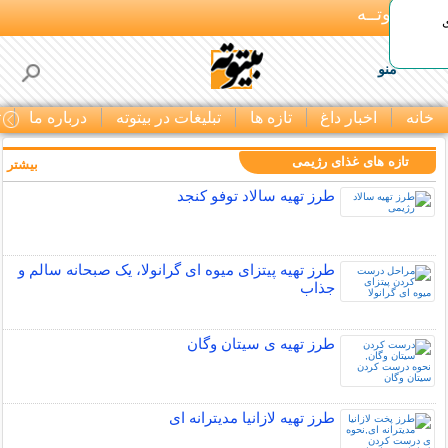
بـیتوتــه
منو
خانه
اخبار داغ
تازه ها
تبلیغات در بیتوته
درباره ما
ت
تازه های غذای رژیمی
بیشتر »
طرز تهیه سالاد توفو کنجد
طرز تهیه پیتزای میوه ای گرانولا، یک صبحانه سالم و
جذاب
طرز تهیه ی سیتان وگان
طرز تهیه لازانیا مدیترانه ای