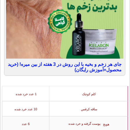
جای هر زخم و بخیه با این روش در 3 هفته از بین میره! (خرید
محصول+آموزش رایگان)
کلم کوچک
1 عدد خرد شده
ساقه کرفس
10 عدد خرد شده
پوست گرفته و خرد شده
6 عدد
هویج