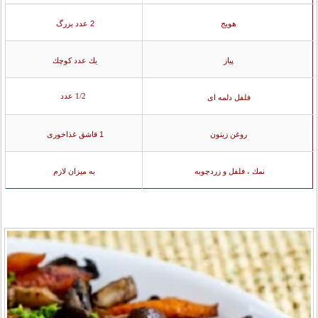
هويج
2 عدد بزرگ
پياز
يك عدد كوچك
1/2 عدد
فلفل دلمه ای
روغن زيتون
1 قاشق غذاخوری
نمك ، فلفل و زردچوبه
به ميزان لازم