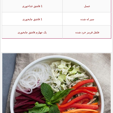
عسل
1 قاشق غذاخوری
سیر له شده
1 قاشق چایخوری
فلفل قرمز خرد شده
یک چهارم قاشق چایخوری