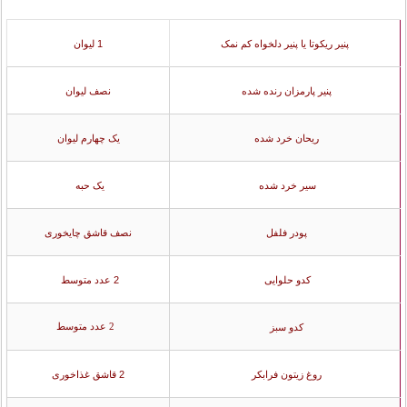
پنیر ریکوتا یا پنیر دلخواه کم نمک
1 لیوان
پنیر پارمزان رنده شده
نصف لیوان
ریحان خرد شده
یک چهارم لیوان
سیر خرد شده
یک حبه
پودر فلفل
نصف قاشق چایخوری
کدو حلوایی
2 عدد متوسط
2 عدد متوسط
کدو سبز
روغ زیتون فرابکر
2 قاشق غذاخوری