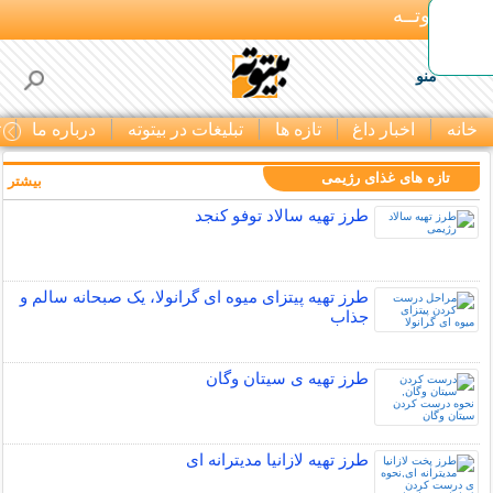
بـیتوتــه
منو
خانه
اخبار داغ
تازه ها
تبلیغات در بیتوته
درباره ما
ت
تازه های غذای رژیمی
بیشتر »
طرز تهیه سالاد توفو کنجد
طرز تهیه پیتزای میوه ای گرانولا، یک صبحانه سالم و
جذاب
طرز تهیه ی سیتان وگان
طرز تهیه لازانیا مدیترانه ای