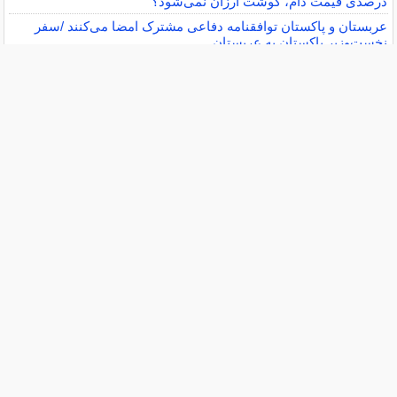
درصدی قیمت دام، گوشت ارزان نمی‌شود؟
عربستان و پاکستان توافقنامه دفاعی مشترک امضا می‌کنند /سفر
نخست‌وزیر پاکستان به عربستان
گزارش تکان‌ دهنده بانک مرکزی از سفره ایرانی‌ها؛ تورم چگونه
فقرا را فقیرتر کرد؟/ شکاف ۱۵ درصدی تورم میان فقیر و غنی
سایر خبرهای داغ »
کاهش محسوس جای بخیه و زخم◀خرید
جدیدترین محصول+مشاوره