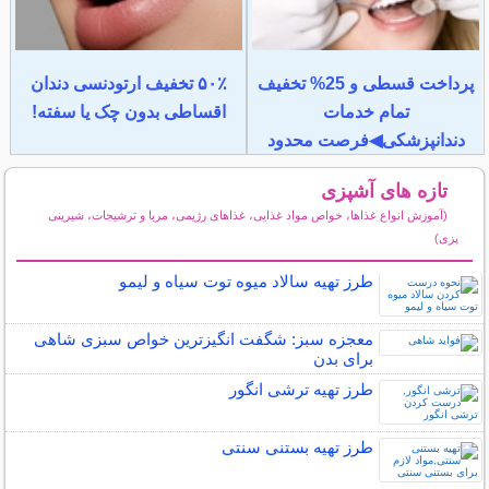
پرداخت قسطی و 25% تخفیف
۵۰٪ تخفیف ارتودنسی دندان
تمام خدمات
اقساطی بدون چک یا سفته!
دندانپزشکی◀فرصت محدود
تازه های آشپزی
(آموزش انواع غذاها، خواص مواد غذایی، غذاهای رژیمی، مربا و ترشیجات، شیرینی
پزی)
سایر مطالب آشپزی
طرز تهیه سالاد میوه توت سیاه و لیمو
معجزه سبز: شگفت انگیزترین خواص سبزی شاهی
برای بدن
طرز تهیه ترشی انگور
طرز تهیه بستنی سنتی