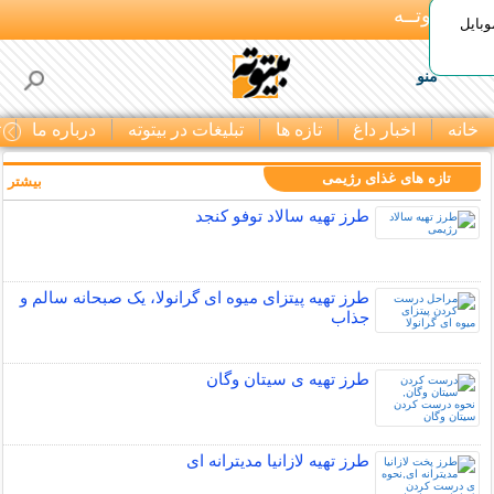
بـیتوتــه
وبایل
منو
خانه
اخبار داغ
تازه ها
تبلیغات در بیتوته
درباره ما
ت
تازه های غذای رژیمی
بیشتر »
طرز تهیه سالاد توفو کنجد
طرز تهیه پیتزای میوه ای گرانولا، یک صبحانه سالم و
جذاب
طرز تهیه ی سیتان وگان
طرز تهیه لازانیا مدیترانه ای