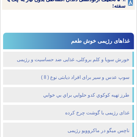
سفته!
غذاهای رژیمی خوش طعم
خورش سویا و کلم بروکلی، غذایی ضد حساسیت و رژیمی
سوپ عدس و سیر برای افراد دیابتی نوع ( II )
طرز تهيه كوكوي كدو حلوايي براي بي خوابي
غذای رژیمی با گوشت چرخ کرده
ناچس میگو در ماکروویو رژیمی