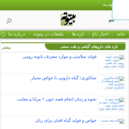
بـیتوتــه
منو
خانه
اخبار داغ
تازه ها
تبلیغات در بیتوته
درباره ما
ت
تازه های داروهای گیاهی و طب سنتی
بیشتر »
فواید سلامتی و موارد مصرف بابونه رومی
شاتاوری؛ گیاه دارویی با خواص بسیار
نحوه و زمان انجام فصد خون + مزایا و معایب
خواص و فواید گیاه افنان برای زنان