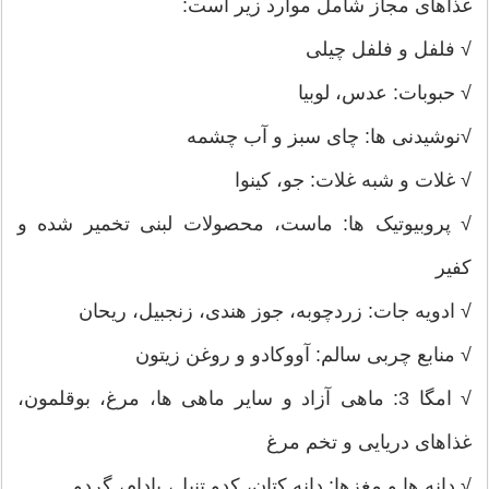
غذاهای مجاز شامل موارد زیر است:
√ فلفل و فلفل چیلی
√ حبوبات: عدس، لوبیا
√نوشیدنی ها: چای سبز و آب چشمه
√ غلات و شبه غلات: جو، کینوا
√ پروبیوتیک ها: ماست، محصولات لبنی تخمیر شده و
کفیر
√ ادویه جات: زردچوبه، جوز هندی، زنجبیل، ریحان
√ منابع چربی سالم: آووکادو و روغن زیتون
√ امگا 3: ماهی آزاد و سایر ماهی ها، مرغ، بوقلمون،
غذاهای دریایی و تخم مرغ
√ دانه ها و مغزها: دانه کتان، کدو تنبل، بادام، گردو