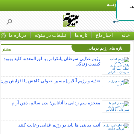
بـیتوتــه
یف
منو
خانه
اخبار داغ
تازه ها
تبلیغات در بیتوته
درباره ما
ت
تازه های رژیم درمانی
بیشتر »
رژیم غذایی سرطان پانکراس یا لوزالمعده: کلید بهبود
کیفیت زندگی
تغذیه و رژیم آنلاین| مسیر اصولی کاهش یا افزایش وزن
معجزه سم زدایی با آناناس؛ بدن سالم، ذهن آرام
آنچه دیابتی ها باید در رژیم غذایی رعایت کنند