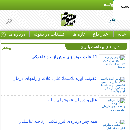
بـیتوتــه
 دست
منو
خانه
اخبار داغ
تازه ها
تبلیغات در بیتوته
درباره ما
ت
تازه های بهداشت بانوان
بیشتر »
11 علت خونریزی بیش از حد قاعدگی
عفونت اوره پلاسما: علل، علائم و راههای درمان
علل و درمان عفونتهای زنانه
همه چیز درباره‌ی لیزر بیکینی (ناحیه تناسلی)