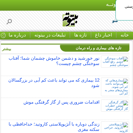
بـیتوتــه
وستی
منو
خانه
اخبار داغ
تازه ها
تبلیغات در بیتوته
درباره ما
ت
تازه های بیماری و راه درمان
بیشتر »
نور خورشید و دشمن خاموش چشمان شما؛ آفتاب
سوختگی چشم چیست؟
12 بیماری که می تواند باعث کم آبی در بزرگسالان
شود
اقدامات ضروری پس از گاز گرفتگی موش
زندگی دوباره با آنژیوپلاستی کاروتید؛ خداحافظی با
سکته مغزی