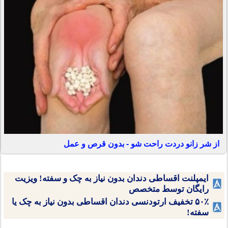
از شر زانو دردت راحت شو - بدون قرص و عمل
ایمپلنت اقساطی دندان بدون نیاز به چک و سفته! ویزیت
رایگان توسط متخصص
۵۰٪ تخفیف ارتودنسی دندان اقساطی بدون نیاز به چک یا
سفته!