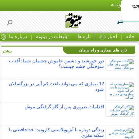
بـیتوتــه
ایمپلنت اقساطی با ضمانت مادام‌العمر+ 25%
منو
خانه
اخبار داغ
تازه ها
تبلیغات در بیتوته
درباره ما
ت
تازه های بیماری و راه درمان
بیشتر »
نور خورشید و دشمن خاموش چشمان شما؛ آفتاب
سوختگی چشم چیست؟
12 بیماری که می تواند باعث کم آبی در بزرگسالان
شود
اقدامات ضروری پس از گاز گرفتگی موش
زندگی دوباره با آنژیوپلاستی کاروتید؛ خداحافظی با
سکته مغزی