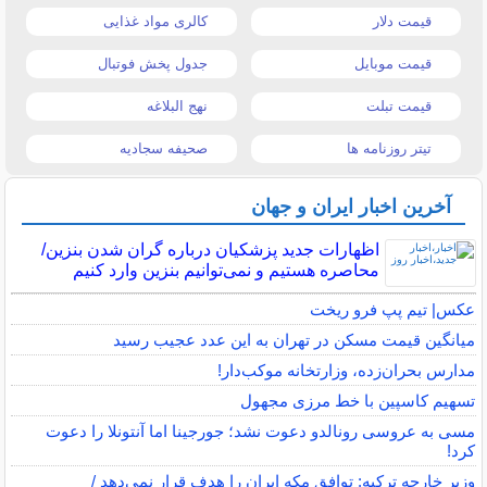
قیمت دلار
کالری مواد غذایی
قیمت موبایل
جدول پخش فوتبال
قیمت تبلت
نهج البلاغه
تیتر روزنامه ها
صحیفه سجادیه
آخرین اخبار ایران و جهان
اظهارات جدید پزشکیان درباره گران شدن بنزین/
محاصره هستیم و نمی‌توانیم بنزین وارد کنیم
عکس| تیم پپ فرو ریخت
میانگین قیمت مسکن در تهران به این عدد عجیب رسید
مدارس بحران‌زده، وزارتخانه موکب‌دار!
تسهیم کاسپین با خط مرزی مجهول
مسی به عروسی رونالدو دعوت نشد؛ جورجینا اما آنتونلا را دعوت
کرد!
وزیر خارجه ترکیه: توافق مکه ایران را هدف قرار نمی‌دهد /