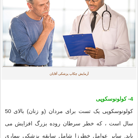
آزمایش چکاپ پزشکی آقایان
4- كولونوسكوپی
کولونوسکوپی یک تست برای مردان (و زنان) بالای 50
سال است ، که خطر سرطان روده بزرگ افزایش می
یابد. سایر عوامل خطرزا شامل سابقه پزشکی بیماری