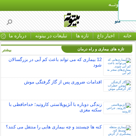
بـیتوتــه
منو
خانه
اخبار داغ
تازه ها
تبلیغات در بیتوته
درباره ما
ت
تازه های بیماری و راه درمان
بیشتر »
12 بیماری که می تواند باعث کم آبی در بزرگسالان
شود
اقدامات ضروری پس از گاز گرفتگی موش
زندگی دوباره با آنژیوپلاستی کاروتید؛ خداحافظی با
سکته مغزی
کنه ها چیستند و چه بیماری هایی را منتقل می کنند؟