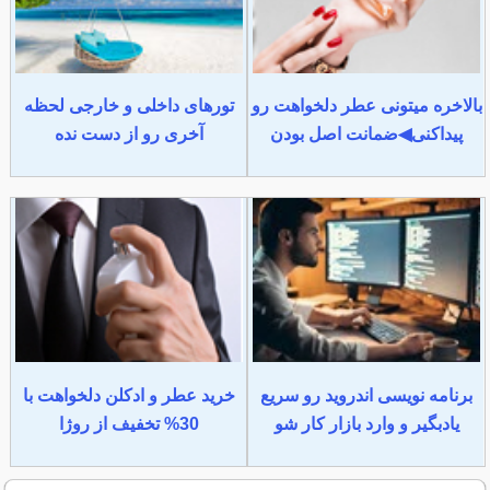
بالاخره میتونی عطر دلخواهت رو
تورهای داخلی و خارجی لحظه
پیداکنی◀ضمانت اصل بودن
آخری رو از دست نده
برنامه نویسی اندروید رو سریع
خرید عطر و ادکلن دلخواهت با
یادبگیر و وارد بازار کار شو
30% تخفیف از روژا