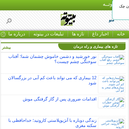
بـیتوتــه
ون چک
منو
خانه
اخبار داغ
تازه ها
تبلیغات در بیتوته
درباره ما
ت
تازه های بیماری و راه درمان
بیشتر »
نور خورشید و دشمن خاموش چشمان شما؛ آفتاب
سوختگی چشم چیست؟
12 بیماری که می تواند باعث کم آبی در بزرگسالان
شود
اقدامات ضروری پس از گاز گرفتگی موش
زندگی دوباره با آنژیوپلاستی کاروتید؛ خداحافظی با
سکته مغزی