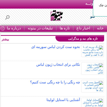
بـیتوتــه
ون چک
منو
خانه
اخبار داغ
تازه ها
تبلیغات در بیتوته
درباره ما
ت
تازه های مد و مدگرایی
بیشتر »
نحوه ست کردن لباس سورمه ای
نکاتی برای انتخاب ژپون لباس
چه رنگی را با چه رنگی ست کنیم؟
آشنایی با استایل لولیتا