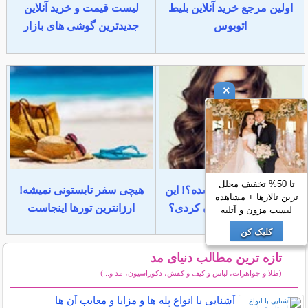
اولین مرجع خرید آنلاین بلیط
لیست قیمت و خرید آنلاین
اتوبوس
جدیدترین گوشی های بازار
×
تا 50% تخفیف مجلل
موهات وز و خشک شده؟! این
هیچی سفر تابستونی نمیشه!
ترین تالارها + مشاهده
ماسک مو رو امتحان کردی؟
ارزانترین تورها اینجاست
لیست مزون و آتلیه
کلیک کن
تازه ترین مطالب دنیای مد
(طلا و جواهرات، لباس و کیف و کفش، دکوراسیون، مد و...)
سایر مطالب دنیای مد
آشنایی با انواع پله ها و مزایا و معایب آن ها