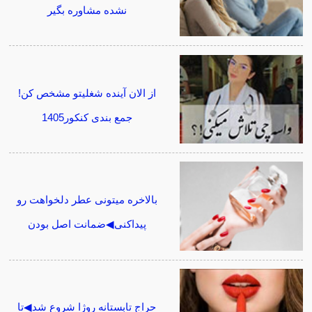
نشده مشاوره بگیر
از الان آینده شغلیتو مشخص کن!
جمع بندی کنکور1405
بالاخره میتونی عطر دلخواهت رو
پیداکنی◀ضمانت اصل بودن
حراج تابستانه روژا شروع شد◀تا