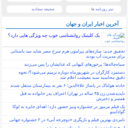
تیتر روزنامه ها
صحیفه سجادیه
آخرین اخبار ایران و جهان
یک کلینیک روانشناسی خوب چه ویژگی هایی دارد؟
تحقیق جدید: سازه‌های پیرامون هرم سرخ مصر شاید سد باستانی
برای مدیریت آب بودند
سیاه‌چاله‌ها؛ پرخورهای کیهانی که غذایشان را پس می‌زنند
دستمزد کارگران در شهریورماه دوباره ترمیم می‌شود؟/ نحوه
دقیق محاسبه سبد معیشت اعلام شد
حادثه هولناک در پاساژ علاءالدین؛ ۶ نفر به بیمارستان منتقل شدند
ناپدیدشدن زن ۴۵ ساله در تهران/ اعتراف پدر خانواده به قتل
همسر و دخترش
یک فیلم مرموز در جشنواره ونیز حضور دارد؛ اهدای جایزه به لوکا
گوادانینو
نامزدی بهترین فیلم و بازیگری «دوچرخه آبی» در ۲ جشنواره جهانی
ایرج خواننده دوباره در بیمارستان بستری شد